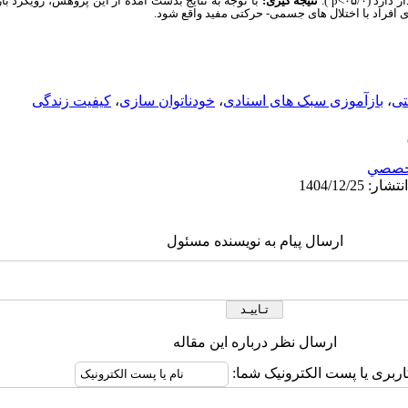
ار دارد
(۰۵/۰
p<
).
نتیجه گیری:
با توجه به نتایج بدست آمده از این پژوهش، رویکرد با
ی
افراد با اختلال های
جسمی- حرکتی مفید واقع شود.
تی
،
بازآموزی سبک های اسنادی
،
خودناتوان سازی
،
کیفیت زندگی
خصصي
ارسال پیام به نویسنده مسئول
ارسال نظر درباره این مقاله
اربری یا پست الکترونیک شما: