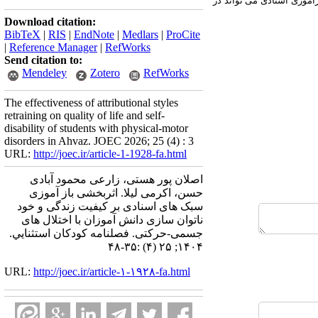
زآموزی اسنادی می تواند در
Download citation:
BibTeX
|
RIS
|
EndNote
|
Medlars
|
ProCite
|
Reference Manager
|
RefWorks
Send citation to:
Mendeley
Zotero
RefWorks
The effectiveness of attributional styles
retraining on quality of life and self-
disability of students with physical-motor
disorders in Ahvaz. JOEC 2026; 25 (4) : 3
URL:
http://joec.ir/article-1-1928-fa.html
اصلان پور هستی، زارعی محمود آبادی
حسن، اکرمی لیلا. اثربخشی باز آموزی
سبک های اسنادی بر کیفیت زندگی و خود
ناتوان سازی دانش آموزان با اختلال های
جسمی-حرکتی. فصلنامه كودكان استثنايي.
۱۴۰۴; ۲۵ (۴) :۳۵-۴۸
URL:
http://joec.ir/article-۱-۱۹۲۸-fa.html