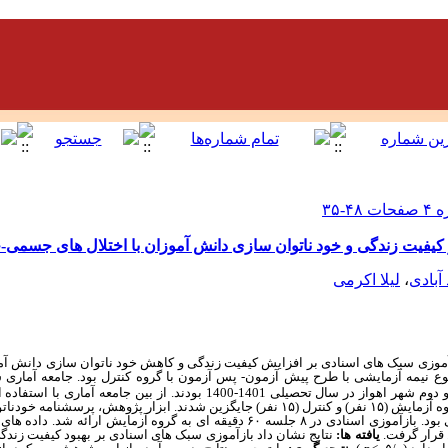
کیفیت زندگی و خود ناتوان سازی دانش آموزان با اختلال های جسمی-
بادی
،
لیلا اکرمی
آموزی سبک های اسنادی بر افزایش کیفیت زندگی و کاهش خود ناتوان سازی دانش آم
ع نیمه آزمایشی با طرح پیش آزمون- پس آزمون با گروه کنترل بود.
جامعه آماری 
جسمی- حرکتی مقطع متوسطه اول و دوم شهر اهواز در سال تحصیلی 1401-1400 بودند. ا
تعداد 30 نفر انتخاب و به ‌صورت تصادفی در دو گروه آزمایش (۱۵ نفر) و کنترل (۱۵ نفر) جایگزین شدند. اب
بود.
بازآموزی اسنادی در ۸ جلسه ۶۰ دقیقه ای به گروه آزمایش ارائه شد
.
داده های 
 قرار گرفت.
یافته ها:
نتایج نشان داد بازآموزی سبک های اسنادی بر بهبود کیفیت زند