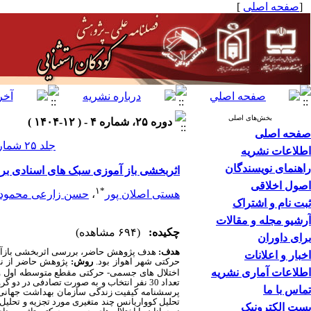
[
صفحه اصلی
]
بخش‌های اصلی
دوره ۲۵، شماره ۴ - ( ۱۲-۱۴۰۴ )
صفحه اصلی
جلد ۲۵ شماره ۴ صفحات ۴۸-۳۵
اطلاعات نشریه
راهنمای نویسندگان
اثربخشی باز آموزی سبک های اسنادی بر 
اصول اخلاقی
۱
*
هستی اصلان پور
،
حسن زارعی محمود آ
ثبت نام و اشتراک
آرشیو مجله و مقالات
چکیده:
(۶۹۴ مشاهده)
برای داوران
هدف
:
هدف پژوهش
حاضر
، بررسی اثربخشی
باز
اخبار و اعلانات
حرکتی شهر اهواز بود.
روش:
پژوهش حاضر از نو
اطلاعات آماری نشریه
اختلال های
تماس با ما
پرسشنامه کیفیت زندگی سازمان بهداشت جهانی 
تحلیل کوواریانس چند متغیری مورد تجزیه و تحلیل
پست الکترونیک