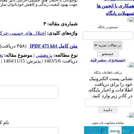
نوجوانان با اختلال های جسمی-حرکتی تاثیر معناد
جهت بهبود کیفیت زندگی و کاهش خودناتوان ساز
همکاری با انجمن ها
تسهیلات پایگاه
شماره‌ی مقاله: ۳
جستجو در پایگاه
واژه‌های کلیدی:
اختلال های جسمی-حرک
متن کامل
[PDF 475 kb]
(۴۵۸ دریافت)
نوع مطالعه:
پژوهشي
|
موضوع مقاله:
ت
جستجوی پیشرفته
دریافت: 1403/5/6 | پذیرش: 1404/11/15 | انتشار: 1404/12/25
دریافت اطلاعات پایگاه
نشانی پست الکترونیک
خود را برای دریافت
اطلاعات و اخبار پایگاه،
در کادر زیر وارد کنید.
نام ک
سامانه مشابهت یاب متون