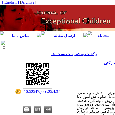
[ English ]
]
Archive
[
برگشت به فهرست نسخه ها
حرکتی
‎ 10.52547/joec.25.4.35
وزان با اختلال های جسمی-
شامل تمام دانش آموزان
با
ز بین جامعه آماری با استفاده از روش نمونه گیری هدفمند
زار پژوهش، پرسشنامه خودناتوان سازی جونز و رودوالت و
پژوهش با استفاده از روش
گی و کاهش خودناتوان سازی