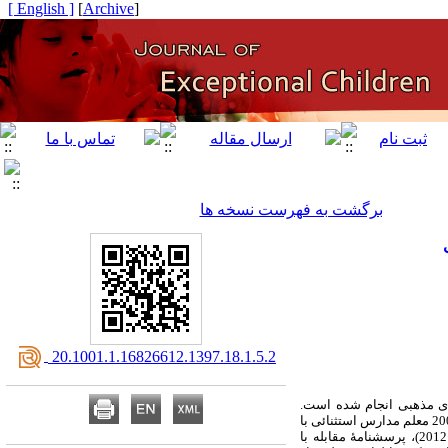
[ English ]
]
Archive
[
برگشت به فهرست نسخه ها
‎ 20.1001.1.16826612.1397.18.1.5.2
ی مذهبی انجام شده است.
پژوهش حاضر از نوع توصیفی- همبستگی و جامعۀ آماری شامل تمام معلمان مدارس استثنائی استان مازندران بود. از بین آنان، 200 معلم مدارس استثنائی با
استفاده از روش نمونه‌گیری خوشه‌ای انتخاب شدند. در این پژوهش، پرسشنامۀ تاب‌آوری شغلی معلمان آموزش ویژه (سوتومایور، 2012)، پرسشنامۀ مقابله با