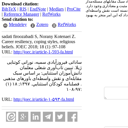
 سبک مقابله­ای مسئله‌مدار
Download citation:
ثبت و معناداری وجود دارد.
BibTeX
|
RIS
|
EndNote
|
Medlars
|
ProCite
توانسته است نقش واسطه‌‌ای
|
Reference Manager
|
RefWorks
د که این امر منجر به بهبود
Send citation to:
Mendeley
Zotero
RefWorks
sadati firoozabadi S, Norany Kotenaei Z.
Career resiliency, coping styles, religious
beliefs. JOEC 2018; 18 (1) :97-108
URL:
http://joec.ir/article-1-593-fa.html
ساداتی فیروزآبادی سمیه، نورانی کوتنایی
ژیلا. تبیین تاب‌آوری شغلی معلمان
دانش‌آموزان استثنایی: بر اساس سبک
مقابله‌ای و نقش واسطه‌ای باورهای مذهبی
. فصلنامه كودكان استثنايي. ۱۳۹۷; ۱۸ (۱)
:۹۷-۱۰۸
URL:
http://joec.ir/article-۱-۵۹۳-fa.html