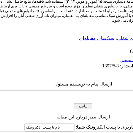
ینداری نسخۀ ۱۵ (هوبر و هوبر،
۲۰۱۲
) استفاده
شد.
یافته‌ها:
نتایج حاصل نشان داد
فی، بر تاب‌آوری شغلی معلمان مؤثر بوده است و بین باور مذهبی و تاب‌آوری ارتباط م
ی (مسئله‌مدار) رابطۀ مثبت و معنادار داشته است. براساس یافته‌ها، باورهای مذهبی 
با آموزش سبک مناسب مقابله‌­ای به معلمان، می­توان تاب‌آوری شغلی آنان را افزایش دا
زان می­ شود.
ری شغلی
،
سبک‌های مقابله‌ای
خصصي
ارسال پیام به نویسنده مسئول
ارسال نظر درباره این مقاله
اربری یا پست الکترونیک شما: