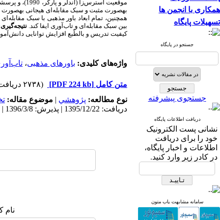
موقعیت استرس‌زا (اندلر و پارکر، 1990)، و
پرسشنامۀ د
همکاری با انجمن ها
به­صورت مثبت و سبک مقابله‌ای هیجانی به­صورت من
همچنین، تمام ابعاد باور مذهبی با سبک مقابله‌ا
تسهیلات پایگاه
بین سبک مقابله‌ای و تاب‌آوری ایفا ‌کند.
نتیجه‌گیری:
کیفیت تدریس‌ و بالطّبع افزایش توانایی دانش‌آمو
جستجو در پایگاه
واژه‌های کلیدی:
باورهای مذهبی
،
تاب‌آو
متن کامل
[PDF 224 kb]
(۲۷۳۸ دریافت)
جستجوی پیشرفته
نوع مطالعه:
پژوهشي
|
موضوع مقاله:
ت
دریافت: 1395/12/22 | پذیرش: 1396/3/8 | انتشار: 1397/5/8
دریافت اطلاعات پایگاه
نشانی پست الکترونیک
خود را برای دریافت
اطلاعات و اخبار پایگاه،
در کادر زیر وارد کنید.
سامانه مشابهت یاب متون
نام ک