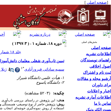
[
صفحه اصلی
]
بخش‌های اصلی
دوره ۱۸، شماره ۱ - ( ۳-۱۳۹۷ )
صفحه اصلی
جلد ۱۸ شماره ۱ صفحات ۱۰۸-۹۷
اطلاعات نشریه
راهنمای نویسندگان
تبیین تاب‌آوری شغلی معلمان دانش‌آموزا
اصول اخلاقی
۱
*
سمیه ساداتی فیروزآبادی
،
ژیلا 
ثبت نام و اشتراک
۱- هیأت علمی دانشگاه شیراز
آرشیو مجله و مقالات
۲- دانشگاه یاسوج
برای داوران
اخبار و اعلانات
چکیده:
(۵۲۰۳ مشاهده)
اطلاعات آماری نشریه
هدف:
این پژوهش در راستای بررسی تاب‌آوری ش
تماس با ما
روش:
پست الکترونیک