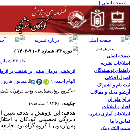
[
صفحه اصلی
]
بخش‌های اصلی
دوره ۲۴، شماره ۳ - ( ۹-۱۴۰۳ )
صفحه اصلی
جلد ۲۴ شماره ۳ صفحات ۱۴۱-۱۲۵
اطلاعات نشریه
راهنمای نویسندگان
اثربخشی درمان مبتنی بر شفقت بر انزوای
اصول اخلاقی
۱
الهام احمدی
،
همایون هارون
ثبت نام و اشتراک
۱- گروه روان‌شناسی، واحد دزفول، دانشگاه آزاد اسلامی، دزفول، ایران
آرشیو مجله و مقالات
برای داوران
چکیده:
(۱۸۴۶ مشاهده)
اخبار و اعلانات
هدف:
این پژوهش با هدف تعیین اث
اطلاعات آماری نشریه
دلزدگی تحصیلی کودکان با اختلا
تماس با ما
پس‌آزمون
با
گروه
گواه
بود.
جامعه
پست الکترونیک