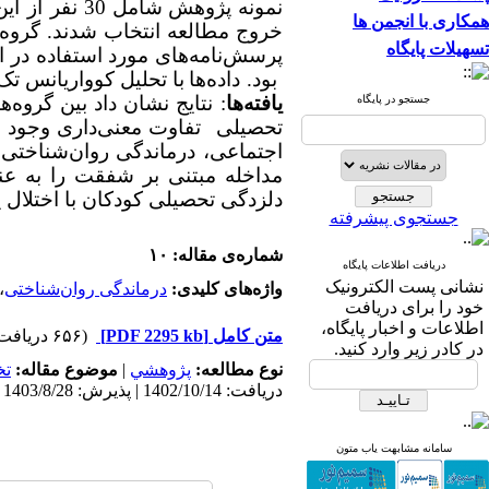
نمونه
پژوهش
شامل
30
نفر از ای
همکاری با انجمن ها
تسهیلات پایگاه
پرسش‌نامه‌های مورد استفاده در 
بود. داده‌ها
با
تحلیل کوواریانس
تک‌
یافته‌ها
: نتایج
نشان
داد
بین
گروه‌ه
جستجو در پایگاه
تحصیلی
تفاوت
معنی‌داری
وجود
د
اجتماعی، درماندگی روان‌شناخت
مداخله مبتنی بر شفقت را به ع
دلزدگی تحصیلی کودکان با اختلال یا
جستجوی پیشرفته
شماره‌ی مقاله: ۱۰
دریافت اطلاعات پایگاه
نشانی پست الکترونیک
واژه‌های کلیدی:
درماندگی روان‌شناختی
،
خود را برای دریافت
اطلاعات و اخبار پایگاه،
متن کامل
[PDF 2295 kb]
(۶۵۶ دریافت)
در کادر زیر وارد کنید.
نوع مطالعه:
پژوهشي
|
موضوع مقاله:
ت
دریافت: 1402/10/14 | پذیرش: 1403/8/28 | انتشار: 1403/11/28
سامانه مشابهت یاب متون