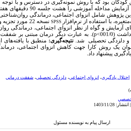
ن کودکان بود
که
با
روش
نمونه‌گیری
در دسترس
و
با توجه 
خروج مطالعه انتخاب شدند. گروه آزمایش مد
این پژوهش شامل انزوای اجتماعی، درماندگی روان‌شناختی
متغیره، با استفاده از نرم‌افزار
نسخه 22 مورد تجزیه
و
SPSS
ای آزمایش
و
گواه
از
نظر
انزوای اجتماعی، درماندگی روان
اشت
(
001/0>
p
)
.
به عبارت دیگر درمان
مبتنی
بر شفقت
ی و دلزدگی تحصیلی شد.
نتیجه‌گیری:
منطبق با یافته‌های ا
نوان یک روش کارا جهت کاهش انزوای اجتماعی، درماندگ
دگیری پیشنهاد داد.
اختلال یادگیری
،
انزوای اجتماعی
،
دلزدگی تحصیلی
،
شفقت درمانی
خصصي
ارسال پیام به نویسنده مسئول