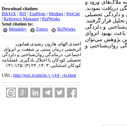
به ملاک‌های ورود و
اخله آموزشی را هشت جلسه 90 دقیقه­ای هفتگی دریافت نمودند.
Download citation:
 و دلزدگی تحصیلی
ProCite
|
Medlars
|
EndNote
|
RIS
|
BibTeX
|
Reference Manager
|
RefWorks
تحلیل
قرار
گرفتند.
Send citation to:
‌شناختی و دلزدگی
Mendeley
Zotero
RefWorks
باعث بهبود انزوای
ین پژوهش می‌توان
احمدی الهام، هارون رشیدی همایون.
ی روان‌شناختی و
اثربخشی درمان مبتنی بر شفقت بر انزوای
اجتماعی، درماندگی روان‌شناختی و دلزدگی
تحصیلی کودکان با اختلال یادگیری. فصلنامه
كودكان استثنايي. ۱۴۰۳; ۲۴ (۳) :۱۲۵-۱۴۱
URL:
http://joec.ir/article-۱-۱۸۷۰-fa.html