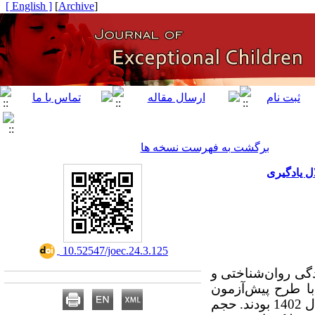
[ English ]
]
Archive
[
برگشت به فهرست نسخه ها
ل یادگیری
‎ 10.52547/joec.24.3.125
گی روان‌شناختی و
با طرح
پیش‌آزمون
140
بودند.
حجم