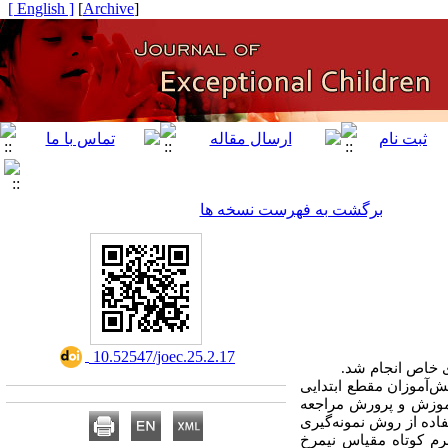
[ English ]
]
Archive
[
برگشت به فهرست نسخه ها
‎ 10.52547/joec.25.2.17
 خاص انجام شد.
نش
آموزان مقطع ابتدایی
وزشی و درمانی وابسته به آموزش و پرورش مراجعه
گیری
رم کوتاه مقیاس نیمرخ