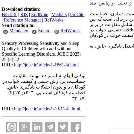
از تحلیل واریانس چند
Download citation:
سیت دیداری، حساسیت
BibTeX
|
RIS
|
EndNote
|
Medlars
|
ProCite
این درحالی است که بین
|
Reference Manager
|
RefWorks
 شامل مقاومت در برابر
Send citation to:
تلالات تنفسی خواب در
Mendeley
Zotero
RefWorks
کیفیت خواب در کودکان
Sensory Processing Sensitivity and Sleep
ختلال یادگیری خاص، به
Quality in Children with and without
Specific Learning Disorders. JOEC 2025;
25 (2) : 2
URL:
http://joec.ir/article-1-1861-fa.html
توکلی الهام، سلمانزاده مهسا. مقایسه
حساسیت پردازش حسی و کیفیت خواب در
کودکان با و بدون اختلالات یادگیری خاص.
فصلنامه كودكان استثنايي. ۱۴۰۴; ۲۵ (۲)
:۱۷-۳۲
URL:
http://joec.ir/article-۱-۱۸۶۱-fa.html