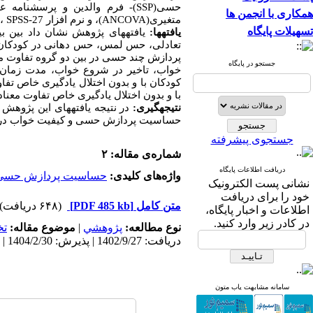
حسی(
SSP
)- فرم والدین و پرسشنامه ع
همکاری با انجمن ها
متغیری(
ANCOVA
)، و نرم افزار
SPSS-27
، 
تسهیلات پایگاه
یافته­ها:
یافته­های پژوهش نشان داد بین
تعادلی، حس لمس، حس دهانی در کودکان با
پردازش چند حسی در بین دو گروه تفاوت مع
جستجو در پایگاه
خواب، تاخیر در شروع خواب، مدت زمان خ
کودکان با و بدون اختلال یادگیری خاص تفاو
با و بدون اختلال یادگیری خاص تفاوت معنا
نتیجه­گیری:
در نتیجه یافته­های این پژوهش
حساسیت پردازش حسی و کیفیت خواب در ک
جستجوی پیشرفته
شماره‌ی مقاله: ۲
دریافت اطلاعات پایگاه
واژه‌های کلیدی:
حساسیت پردازش حسی، ا
نشانی پست الکترونیک
خود را برای دریافت
متن کامل
[PDF 485 kb]
(۶۴۸ دریافت)
اطلاعات و اخبار پایگاه،
در کادر زیر وارد کنید.
نوع مطالعه:
پژوهشي
|
موضوع مقاله:
ت
دریافت: 1402/9/27 | پذیرش: 1404/2/30 | انتشار: 1404/7/15
سامانه مشابهت یاب متون