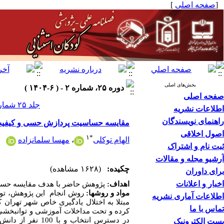
[
صفحه اصلی
]
بخش‌های اصلی
دوره ۲۵، شماره ۲ - ( ۶-۱۴۰۴ )
صفحه اصلی
جلد ۲۵ شماره ۲ صفحات ۳۲-۱۷
اطلاعات نشریه
راهنمای نویسندگان
مقایسه حساسیت پردازش حسی و کیفیت خو
اصول اخلاقی
۱
*
الهام توکلی
،
مهسا سلمانزاده
ثبت نام و اشتراک
آرشیو مجله و مقالات
چکیده:
(۱۶۲۸ مشاهده)
برای داوران
اخبار و اعلانات
اهداف:
پژوهش حاضر با هدف مقایسه حساسی
مواد و روش­ها:
روش انجام این پژوهش، توص
اطلاعات آماری نشریه
تماس با ما
کرده و تحت مداخلات آموزشی و توانبخشی 
در دسترس انتخاب و با 100 نفر از دانش
پست الکترونیک