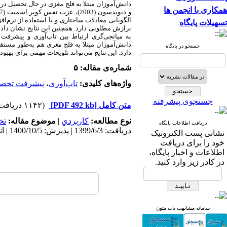
دانش‌آموزان مبتلا به فلج مغزی در حال تحصیل در
همکاری با انجمن ها
الگویابی معادلات ساختاری و با استفاده از نرم‌افزار اموس-23 تجزیه 
تسهیلات پایگاه
برازش مطلوبی دارد. همچنین این نتایج نشان داد
به میانجی‌گری ارتباط بین تاب‌آوری و پیشرفت
دانش‌آموزان مبتلا به فلج مغزی هم به‌طور مستق
جستجو در پایگاه
دارد. این نتایج می‌تواند تلویحات مهمی برای بهبو
شماره‌ی مقاله: ۵
واژه‌های کلیدی:
تاب‌آوری
،
پیشرفت تحصی
جستجوی پیشرفته
متن کامل
[PDF 492 kb]
(۱۱۴۲ دریافت)
نوع مطالعه:
كاربردي
|
موضوع مقاله:
تخ
دریافت اطلاعات پایگاه
دریافت: 1399/6/3 | پذیرش: 1400/10/5 | انتشار: 1401/5/29
نشانی پست الکترونیک
خود را برای دریافت
اطلاعات و اخبار پایگاه،
در کادر زیر وارد کنید.
سامانه مشابهت یاب متون