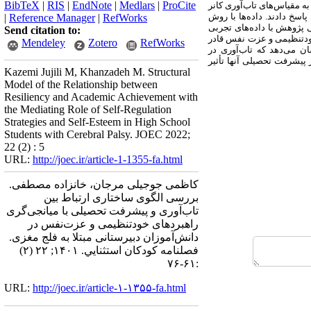
BibTeX
|
RIS
|
EndNote
|
Medlars
|
ProCite
ه مقیاس‌های تاب‌آوری کانر
و همکاران (1995) و پرسشنامه جمعیت‌شناختی پاسخ دادند. داده‌ها با روش
|
Reference Manager
|
RefWorks
 پژوهش با داده‌های تجربی
Send citation to:
ود‌تنظیمی و عزت نفس قادر
Mendeley
Zotero
RefWorks
ان می‌دهد که تاب‌آوری در
 پیشرفت تحصیلی آنها تأثیر
Kazemi Jujili M, Khanzadeh M. Structural
Model of the Relationship between
Resiliency and Academic Achievement with
the Mediating Role of Self-Regulation
Strategies and Self-Esteem in High School
Students with Cerebral Palsy. JOEC 2022;
22 (2) : 5
URL:
http://joec.ir/article-1-1355-fa.html
کاظمی جوجیلی مرجان، خانزاده مصطفی.
بررسی الگوی ساختاری ارتباط بین
تاب‌آوری و پیشرفت تحصیلی با میانجی‌گری
راهبردهای خود‌تنظیمی و عزت‌نفس در
دانش‌آموزان دبیرستانی مبتلا به فلج مغزی.
فصلنامه كودكان استثنايي. ۱۴۰۱; ۲۲ (۲)
:۶۱-۷۶
URL:
http://joec.ir/article-۱-۱۳۵۵-fa.html