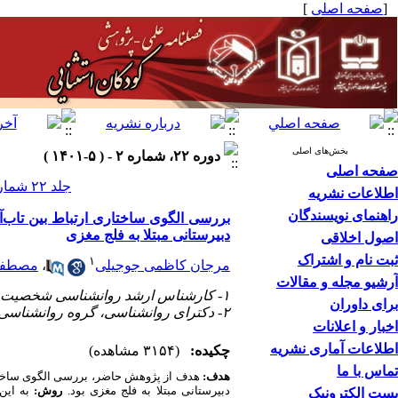
[
صفحه اصلی
]
بخش‌های اصلی
دوره ۲۲، شماره ۲ - ( ۵-۱۴۰۱ )
صفحه اصلی
جلد ۲۲ شماره ۲ صفحات ۷۶-۶۱
اطلاعات نشریه
راهنمای نویسندگان
بررسی الگوی ساختاری ارتباط بین تاب‌
دبیرستانی مبتلا به فلج مغزی
اصول اخلاقی
ثبت نام و اشتراک
۱
مرجان کاظمی جوجیلی
،
مصطفی 
آرشیو مجله و مقالات
۱- کارشناس ارشد روانشناسی شخصیت، گروه روانشناسی، دانشگاه آزاد اسلامی واحد خمینی شهر، خمینی شهر، اصفهان،‌ایران
برای داوران
۲- دکترای روانشناسی، گروه روانشناسی، موسسه آموزش عالی غیرانتفاعی فیض الاسلام، خمینی شهر، اصفهان، ایران
اخبار و اعلانات
اطلاعات آماری نشریه
چکیده:
(۳۱۵۴ مشاهده)
تماس با ما
هدف:
هدف از پژوهش حاضر، بررسی الگوی ساختاری
دبیرستانی مبتلا به فلج مغزی بود.
روش:
پست الکترونیک