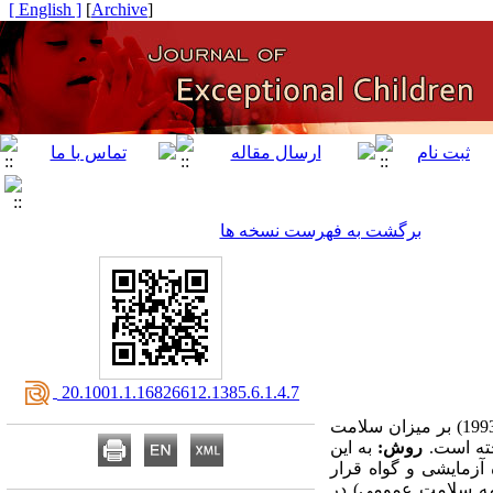
[ English ]
]
Archive
[
برگشت به فهرست نسخه ها
‎ 20.1001.1.16826612.1385.6.1.4.7
این پژوهش به تأثیر برنامه آموزش مهارتهای زندگی (طراحی شده توسط سازمان بهداشت جهانی، 1993) بر میزان سلامت
خته است.
روش:
به این
ه آزمایشی و گواه قرار
ه سلامت عمومی‌) در