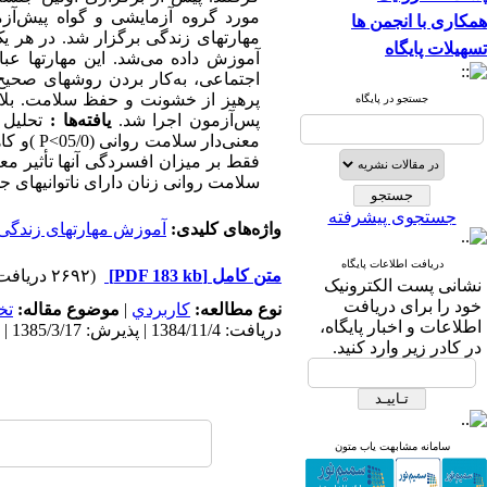
همکاری با انجمن ها
مهارتهای زندگی برگزار شد. در هر 
تسهیلات پایگاه
آموزش داده می‌شد. این مهارتها عب
اجتماعی، به‌کار بردن روشهای صحیح
پرهیز از خشونت و حفظ سلامت. بلاف
جستجو در پایگاه
پس‌آزمون اجرا شد.
یافته
ها :
تحلیل ن
معنی‌دار سلامت روانی (05/0>
P
)و کاه
فقط بر میزان افسردگی آنها تأثیر مع
سلامت روانی زنان دارای ناتوانیهای 
جستجوی پیشرفته
واژه‌های کلیدی:
آموزش مهارتهای زندگی
دریافت اطلاعات پایگاه
متن کامل
[PDF 183 kb]
(۲۶۹۲ دریافت)
نشانی پست الکترونیک
خود را برای دریافت
نوع مطالعه:
كاربردي
|
موضوع مقاله:
تخ
اطلاعات و اخبار پایگاه،
دریافت: 1384/11/4 | پذیرش: 1385/3/17 | انتشار: 1385/3/30
در کادر زیر وارد کنید.
سامانه مشابهت یاب متون