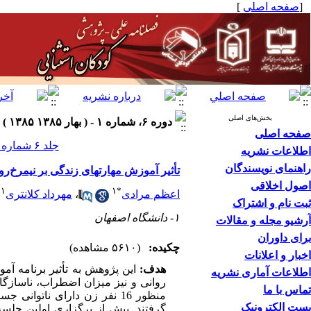
[
صفحه اصلی
]
بخش‌های اصلی
دوره ۶، شماره ۱ - ( بهار ۱۳۸۵ ۱۳۸۵ )
صفحه اصلی
جلد ۶ شماره ۱ صفحات ۵۷۶-۵۵۹
اطلاعات نشریه
راهنمای نویسندگان
تأثیر آموزش مهارتهای زندگی بر نیمرخ‌رو
اصول اخلاقی
۱
۱
*
اعظم مرادی
،
مهرداد کلانتری
ثبت نام و اشتراک
۱- دانشگاه اصفهان
آرشیو مجله و مقالات
برای داوران
چکیده:
(۵۶۱۰ مشاهده)
اخبار و اعلانات
هدف:
اطلاعات آماری نشریه
روانی و نیز میزان اضطراب، ناسازگا
تماس با ما
منظور 16 نفر زن دارای نات
پست الکترونیک
گرفتند. پیش از برگزاری اولین جلس