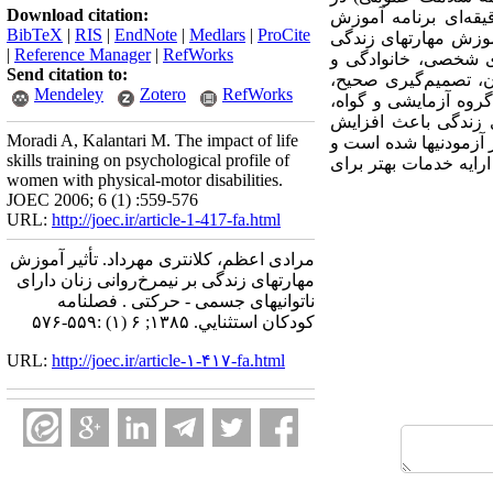
Download citation:
زمایشی و گواه پیش‌آزمون اجرا شد؛ سپس برای گروه آزمایشی 10 جلسه هفتگی 120 دقیقه‌ای برنامه آموزش
BibTeX
|
RIS
|
EndNote
|
Medlars
|
ProCite
موزش مهارتهای زندگی
|
Reference Manager
|
RefWorks
ای شخصی، خانوادگی و
Send citation to:
ن، تصمیم‌گیری صحیح،
Mendeley
Zotero
RefWorks
روه آزمایشی و گواه،
ی زندگی باعث افزایش
Moradi A, Kalantari M. The impact of life
ر آزمودنیها شده است و
skills training on psychological profile of
ارایه خدمات بهتر برای
women with physical-motor disabilities.
JOEC 2006; 6 (1) :559-576
URL:
http://joec.ir/article-1-417-fa.html
مرادی اعظم، کلانتری مهرداد. تأثیر آموزش
مهارتهای زندگی بر نیمرخ‌روانی زنان دارای
ناتوانیهای جسمی ‌- حرکتی . فصلنامه
كودكان استثنايي. ۱۳۸۵; ۶ (۱) :۵۵۹-۵۷۶
URL:
http://joec.ir/article-۱-۴۱۷-fa.html