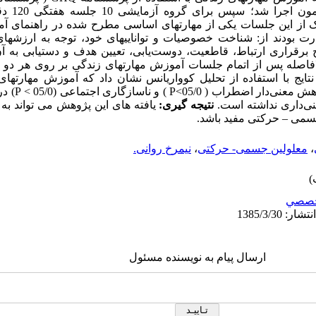
مورد گروه آ
یک از این جلسات یکی از مهارتهای اساسی مطرح شده در راهنمای آ
ارت‌ بودند از: شناخت خصوصیات و تواناییهای خود، توجه به ارزشه
 برقراری ارتباط، قاطعیت، دوست‌یابی، تعیین هدف و دستیابی به آ
اصله پس از اتمام جلسات آموزش مهارتهای زندگی بر روی هر دو گ
تایج با استفاده از تحلیل کوواریانس نشان داد که آموزش مهارتها
ش معنی‌دار اضطراب ( 05/0>
P
) و ناسازگاری اجتماعی (05/0 >
P
) د
نی‌داری نداشته است.
نتیجه گیری:
یافته های این پژوهش می تواند به 
جسمی – حرکتی مفید باشد.
،
معلولین جسمی- حرکتی
،
نیمرخ روانی.
صصي
ارسال پیام به نویسنده مسئول