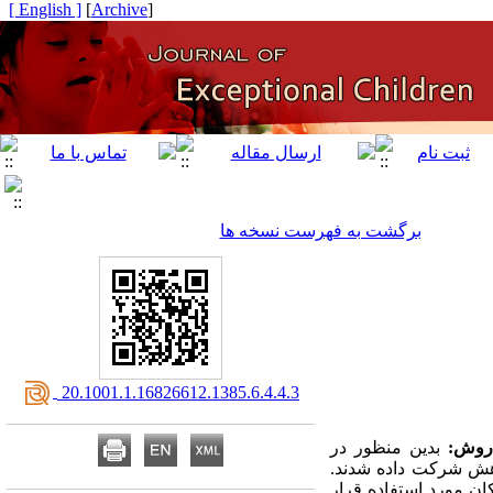
[ English ]
]
Archive
[
برگشت به فهرست نسخه ها
‎ 20.1001.1.16826612.1385.6.4.4.3
روش:
بدین منظور در
دایی در پژوهش شرکت داده شدند.
ن مورد استفاده قرار