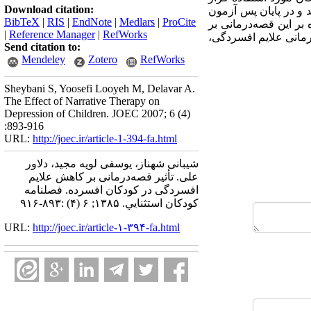
Download citation:
ه‌ای (دوبار در هفته) اجرا شد و در پایان پس آزمون
BibTeX
|
RIS
|
EndNote
|
Medlars
|
ProCite
 بر این قصه‌درمانی بر
|
Reference Manager
|
RefWorks
مانی علایم افسردگی،
Send citation to:
Mendeley
Zotero
RefWorks
Sheybani S, Yoosefi Looyeh M, Delavar A.
The Effect of Narrative Therapy on
Depression of Children. JOEC 2007; 6 (4)
:893-916
URL:
http://joec.ir/article-1-394-fa.html
شیبانی شهناز، یوسفی لویه مجید، دلاور
علی. تأثیر قصه‌درمانی بر کاهش علایم
افسردگی در کودکان افسرده. فصلنامه
كودكان استثنايي. ۱۳۸۵; ۶ (۴) :۸۹۳-۹۱۶
URL:
http://joec.ir/article-۱-۳۹۴-fa.html