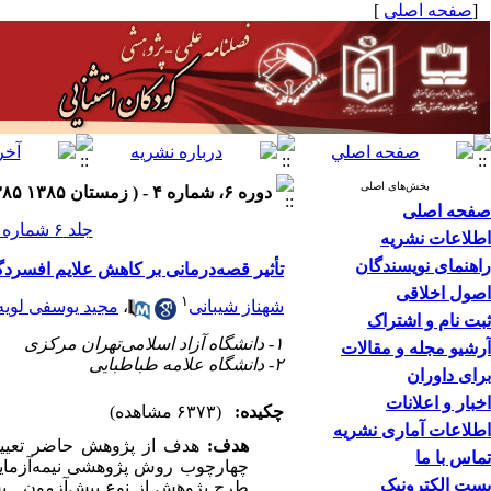
[
صفحه اصلی
]
بخش‌های اصلی
دوره ۶، شماره ۴ - ( زمستان ۱۳۸۵ ۱۳۸۵ )
صفحه اصلی
جلد ۶ شماره ۴ صفحات ۹۱۶-۸۹۳
اطلاعات نشریه
راهنمای نویسندگان
تأثیر قصه‌درمانی بر کاهش علایم افسرد
اصول اخلاقی
۱
شهناز شیبانی
،
مجید یوسفی لویه
ثبت نام و اشتراک
۱- دانشگاه آزاد اسلامی‌تهران مرکزی
آرشیو مجله و مقالات
۲- دانشگاه علامه طباطبایی
برای داوران
اخبار و اعلانات
چکیده:
(۶۳۷۳ مشاهده)
اطلاعات آماری نشریه
هدف:
هدف از پژوهش حاضر تعیین 
تماس با ما
پست الکترونیک
طرح پژوهش از نوع پیش‌آزمون ـ پ