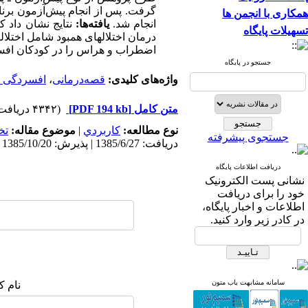
همکاری با انجمن ها
انجام شد.
یافته‌ها:
نتایج نشان داد ک
تسهیلات پایگاه
درمان اختلالهای همبود شامل اختلال
اضطراب و هراس را در کودکان افس
جستجو در پایگاه
واژه‌های کلیدی:
قصه‌درمانی
،
افسردگی ک
متن کامل
[PDF 194 kb]
(۴۳۴۲ دریافت)
نوع مطالعه:
كاربردي
|
موضوع مقاله:
تخ
جستجوی پیشرفته
دریافت: 1385/6/27 | پذیرش: 1385/10/20 | انتشار: 1385/11/30
دریافت اطلاعات پایگاه
نشانی پست الکترونیک
خود را برای دریافت
اطلاعات و اخبار پایگاه،
در کادر زیر وارد کنید.
سامانه مشابهت یاب متون
نام ک