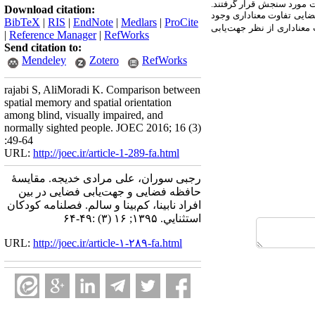
ت مورد سنجش قرار گرفتند.
Download citation:
 فضایی تفاوت معناداری وجود
BibTeX
|
RIS
|
EndNote
|
Medlars
|
ProCite
ت معناداری از نظر جهت‌یابی
|
Reference Manager
|
RefWorks
Send citation to:
Mendeley
Zotero
RefWorks
rajabi S, AliMoradi K. Comparison between
spatial memory and spatial orientation
among blind, visually impaired, and
normally sighted people. JOEC 2016; 16 (3)
:49-64
URL:
http://joec.ir/article-1-289-fa.html
رجبی سوران، علی مرادی خدیجه. مقایسۀ
حافظه فضایی و جهت‌یابی فضایی در بین
افراد نابینا، کم‌بینا و سالم. فصلنامه كودكان
استثنايي. ۱۳۹۵; ۱۶ (۳) :۴۹-۶۴
URL:
http://joec.ir/article-۱-۲۸۹-fa.html