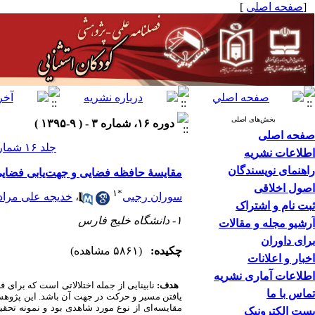
[
صفحه اصلی
]
بخش‌های اصلی
دوره ۱۶، شماره ۳ - ( ۹-۱۳۹۵ )
صفحه اصلی
جلد ۱۶ شماره ۳ صفحات ۶۴-۴۹
اطلاعات نشریه
راهنمای نویسندگان
مقایسۀ حافظه فضایی و جهت‌یابی فضایی در 
اصول اخلاقی
۱
*
سوران رجبی
،
خدیجه علی مرا
ثبت نام و اشتراک
۱- دانشگاه خلیج فارس
آرشیو مجله و مقالات
برای داوران
چکیده:
(۵۸۶۱ مشاهده)
اخبار و اعلانات
اطلاعات آماری نشریه
هدف:
نابینایی از جمله اختلالاتی است که برای ف
تماس با ما
یافتن مسیر و حرکت در جهت آن باشد. این پژوهش ب
پست الکترونیک