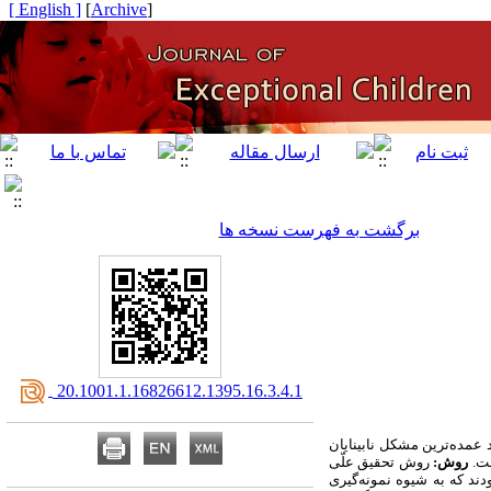
[ English ]
]
Archive
[
برگشت به فهرست نسخه ها
‎ 20.1001.1.16826612.1395.16.3.4.1
د عمده‌ترین مشکل نابینایان
ست.
روش:
روش تحقیق علّی
و نمونه تحقیق 116 نفر نابینا، کم‌بینا و سالم با ترکیب دو جنس در دامنه سنی 10 الی 49 سال بودند که به شیوه نمونه‌گیری