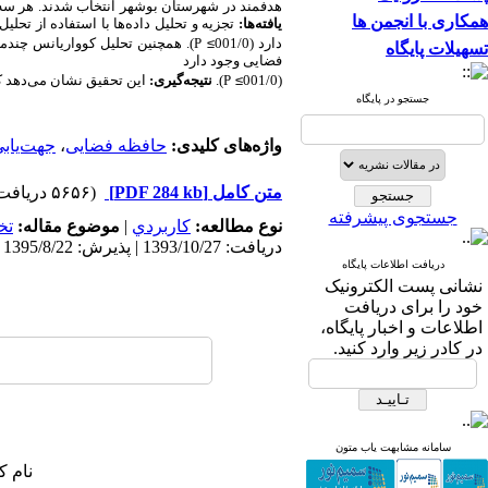
هدفمند در شهرستان بوشهر انتخاب شدند. هر سه 
همکاری با انجمن ها
یافته‌ها:
تجزیه و تحلیل داده‌ها با استفاده از تحلی
دارد (001/0
≥
P
). همچنین تحلیل کوواریانس چندمتغی
تسهیلات پایگاه
فضایی وجود دارد
(001/0
≥
P
).
نتیجه‌گیری:
این تحقیق نشان می‌دهد ک
جستجو در پایگاه
واژه‌های کلیدی:
حافظه فضایی
،
جهت‌یاب
متن کامل
[PDF 284 kb]
(۵۶۵۶ دریافت)
جستجوی پیشرفته
نوع مطالعه:
كاربردي
|
موضوع مقاله:
تخ
دریافت: 1393/10/27 | پذیرش: 1395/8/22 | انتشار: 1395/12/3
دریافت اطلاعات پایگاه
نشانی پست الکترونیک
خود را برای دریافت
اطلاعات و اخبار پایگاه،
در کادر زیر وارد کنید.
سامانه مشابهت یاب متون
نام ک