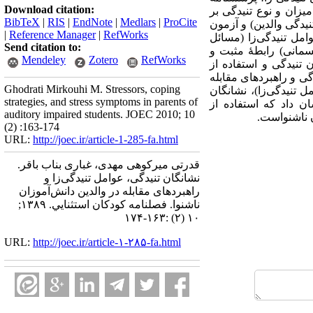
Download citation:
مۀ نشانگان تنیدگی (سید خراسانی، 1377) برای سنجش میزان و نوع تنیدگی بر
BibTeX
|
RIS
|
EndNote
|
Medlars
|
ProCite
نیدگی والدین) و آزمون
|
Reference Manager
|
RefWorks
وامل تنیدگی‌زا (مسائل
Send citation to:
سمانی) رابطۀ مثبت و
Mendeley
Zotero
RefWorks
 تنیدگی و استفاده از
ی و راهبردهای مقابله
Ghodrati Mirkouhi M. Stressors, coping
 تنیدگی‌زا)، نشانگان
strategies, and stress symptoms in parents of
شان داد که استفاده از
auditory impaired students. JOEC 2010; 10
ن ناشنواست.
(2) :163-174
URL:
http://joec.ir/article-1-285-fa.html
قدرتی میرکوهی مهدی، غباری بناب باقر.
نشانگان تنیدگی، عوامل تنیدگی‌زا و
راهبردهای مقابله در والدین دانش‌آموزان
ناشنوا. فصلنامه كودكان استثنايي. ۱۳۸۹;
۱۰ (۲) :۱۶۳-۱۷۴
URL:
http://joec.ir/article-۱-۲۸۵-fa.html