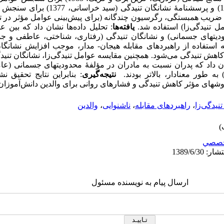
راههای مقابله (لازاروس و فالکمن، 1984) و پرسشنا
 از ضریب همبستگی، رگرسیون چندگانه (برای پیش‌بینی عوامل مؤثر در ت
ل تنیدگی‌زا) استفاده شد.
یافته
ها
: تحلیل داده‌ها نشان داد که بین ع
دودیتهای جسمانی) و نشانگان تنیدگی (رفتاری، شناختی، عاطفی و ج
ه استفاده از راهبردهای مقابله هیجان- مدار، موجب افزایش نشانگان
اهش تنیدگی می‌شود. همچنین مقایسه عوامل تنیدگی‌زا،‌ نشانگان تنیدگ
ن داد که پدران نسبت به مادران در مؤلفۀ محدودیتهای جسمانی (عامل
 به طور معنادار، بالاتر بودند.
نتیجه
گیری
: بنابراین نتایج تحقیق ن
روشهای مؤثر کاهش تنیدگی و فشارهای روانی برای والدین دانش‌آموزا
نیدگی‌زا
،
راهبردهای مقابله
،
ناشنوایی
،
والدین
صصي
ارسال پیام به نویسنده مسئول