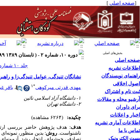
[
صفحه اصلی
]
بخش‌های اصلی
دوره ۱۰، شماره ۲ - ( تابستان ۱۳۸۹ ۱۳۸۹ )
صفحه اصلی
جلد ۱۰ شماره ۲ صفحات ۱۷۴-۱۶۳
اطلاعات نشریه
راهنمای نویسندگان
نشانگان تنیدگی، عوامل تنیدگی‌زا و راهبر
اصول اخلاقی
۱
*
مهدی قدرتی میرکوهی
،
باقر غب
ثبت نام و اشتراک
۱- دانشگاه آزاد اسلامی نائین
آرشیو مجله و مقالات
۲- دانشگاه تهران
برای داوران
اخبار و اعلانات
چکیده:
(۶۲۶۴ مشاهده)
اطلاعات آماری نشریه
هدف
: هدف پژوهش حاضر بررسی ارتباط 
تماس با ما
ناشنواست.
روش
پست الکترونیک