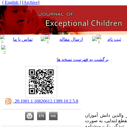
[ English ]
]
Archive
[
برگشت به فهرست نسخه ها
‎ 20.1001.1.16826612.1389.10.2.5.8
 والدین دانش آموزان
نش آموزان دختر و پسر مقطع ابتدایی، به صورت
، گرین برگ و کریک، 1983) برای سنجش عوامل تنیدگی زا، پرسشنامه