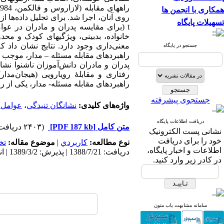
همکاری با انجمن ها
روی آنان، اجرا شد. برای تحلیل داده‌ها
تسهیلات پایگاه
t
(برای مقایسه پدران و مادران در عوام
خانواده، بدبینی، ویژگیهای کودک و مح
معنی‌داری وجود دارد. نتایج نشان داد ک
جستجو در پایگاه
راهبردهای مقابله مسئله – مدار، موجب ک
پدران و مادران دانش‌آموزان ناشنوا نشا
رفتاری و مقابلۀ رویارویی (هیجان‌مدار)
راهبردهای مقابله مسئله- مدار، یکی از 
جستجوی پیشرفته
واژه‌های کلیدی:
نشانگان تنیدگی
،
عوامل ت
دریافت اطلاعات پایگاه
متن کامل
[PDF 187 kb]
(۲۴۰۳ دریافت)
نشانی پست الکترونیک
خود را برای دریافت
نوع مطالعه:
كاربردي
|
موضوع مقاله:
تخ
اطلاعات و اخبار پایگاه،
دریافت: 1388/7/21 | پذیرش: 1389/3/2 | انتشار: 1389/6/30
در کادر زیر وارد کنید.
سامانه مشابهت یاب متون