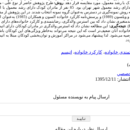
دک با رشد معمول، مورد مقایسه قرار دهد.
روش:
طرح پژوهش حاضر از نوع علّی - مق
شامل کلیه مادران دارای کودک اتیسم و کودک دارای رشد معمول شهر تهران بود. 85 نفر از مادر
دک اتیسم به روش نمونه‌گیری در دسترس به‌عنوان گروه نمونه انتخاب شدند. در این پژوهش ا
ندمتغیری نشان داد که بین استرس والدگری، رضایتمندی و کارکرد خانواده‌های دارای
).
نتیجه‌گیری:
این مطالعه نشان داد که استرس والدگری در مادران کودکان دارای اتی
نواده آنان ضعیف‌تر است که این نتیجه می‌تواند به‌خاطر ویژگی‌های این کودکان باش
صیه می‌شود. لذا
پیشنهاد می‌شود در مراکز آموزش و توان‌بخشی کودکان مبتلا به اتی
د.
مندی خانواده
،
کارکرد خانواده
،
اتیسم
خصصي
ارسال پیام به نویسنده مسئول
ارسال نظر درباره این مقاله