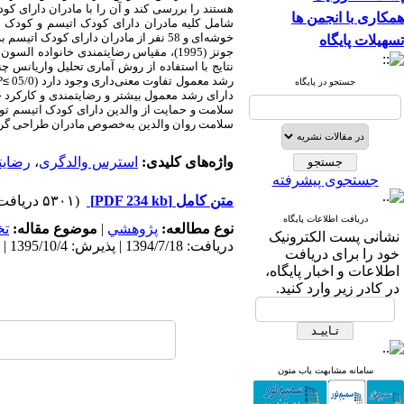
هستند را بررسی کند و آن را با مادران دارای کو
همکاری با انجمن ها
خوشه‌ای و 58 نفر از مادران دارای کو
تسهیلات پایگاه
جونز (1995)، مقیاس رضایتمندی خانواده السون و ویلسون (1989) و پرسش‌نامه کارکرد خانواده السون و همکاران (1985) به‌عنوان ابزار استفاده گردید.
نتایج با استفاده از روش آماری تحلیل واریانس چ
رشد معمول تفاوت معنی‌داری وجود دارد (05/
0
≥
P
جستجو در پایگاه
دارای رشد معمول بیشتر و رضایتمندی و کارکرد خا
سلامت و حمایت از والدین دارای کودک اتیسم تو
سلامت روان والدین به‌خصوص مادران طراحی گرد
واژه‌های کلیدی:
استرس والدگری
،
رضایت
جستجوی پیشرفته
متن کامل
[PDF 234 kb]
(۵۳۰۱ دریافت)
دریافت اطلاعات پایگاه
نوع مطالعه:
پژوهشي
|
موضوع مقاله:
ت
نشانی پست الکترونیک
دریافت: 1394/7/18 | پذیرش: 1395/10/4 | انتشار: 1395/12/11
خود را برای دریافت
اطلاعات و اخبار پایگاه،
در کادر زیر وارد کنید.
سامانه مشابهت یاب متون