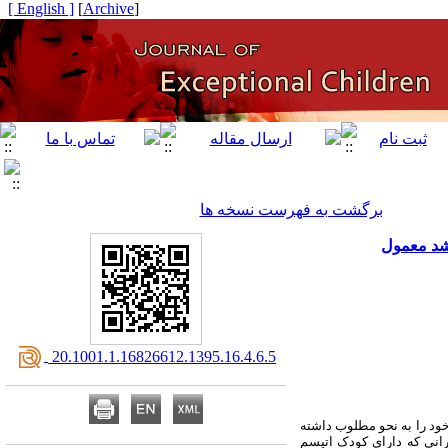
[ English ]
]
Archive
[
برگشت به فهرست نسخه ها
رشد معمول
‎ 20.1001.1.16826612.1395.16.4.6.5
خود را به نحو مطلوب داشته
انی که دارای کودک اتیسم