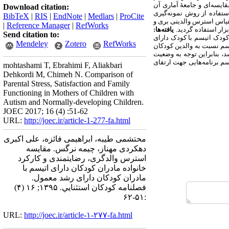
ایسه‌ای و جامعۀ آماری آن
Download citation:
ان کودک دارای رشد معمول با استفاده از روش نمونه‌گیری
BibTeX
|
RIS
|
EndNote
|
Medlars
|
ProCite
ز مقیاس استرس والدینی بری و
|
Reference Manager
|
RefWorks
یافته‌ها:
Send citation to:
 کودک اتیسم با کودک دارای
Mendeley
Zotero
RefWorks
سم نسبت به والدین کودکان
د، بنابراین توجه به وضعیت
سم برنامه‌هایی جهت ارتقای
mohtashami T, Ebrahimi F, Aliakbari
Dehkordi M, Chimeh N. Comparison of
Parental Stress, Satisfaction and Family
Functioning in Mothers of Children with
Autism and Normally-developing Children.
JOEC 2017; 16 (4) :51-62
URL:
http://joec.ir/article-1-277-fa.html
محتشمی طیبه، ابراهیمی فائزه، علی اکبری
دهکردی مهناز، چیمه نرگس. مقایسه
استرس والدگری، رضایتمندی و کارکرد
خانواده مادران کودکان دارای اتیسم با
مادران کودکان دارای رشد معمول.
فصلنامه كودكان استثنايي. ۱۳۹۵; ۱۶ (۴)
:۵۱-۶۲
URL:
http://joec.ir/article-۱-۲۷۷-fa.html