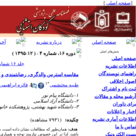
[
صفحه اصلی
]
بخش‌های اصلی
دوره ۱۶، شماره ۴ - ( ۱۲-۱۳۹۵ )
صفحه اصلی
جلد ۱۶ شماره ۴ صفحات ۶۲-۵۱
اطلاعات نشریه
راهنمای نویسندگان
مقایسه استرس والدگری، رضایتمندی و کا
اصول اخلاقی
۱
*
طیبه محتشمی
،
فائزه ابراهیمی
ثبت نام و اشتراک
۱- دانشگاه پیام نور
آرشیو مجله و مقالات
۲- دانشگاه آزاد اسلامی
برای داوران
۳- دانشگاه شهید بهشتی، پژوهشکده خانواده
اخبار و اعلانات
اطلاعات آماری نشریه
چکیده:
(۷۹۳۱ مشاهده)
تماس با ما
هدف:
همان‌طور که مطالعات نشان داده است،
م
پست الکترونیک
باشد، لذا در این خصوص نیازمند توجه و همیار