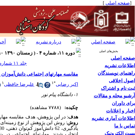
[
صفحه اصلی
]
بخش‌های اصلی
دوره ۱۱، شماره ۴ - ( زمستان ۱۳۹۰ ۱۳۹۰ )
صفحه اصلی
جلد ۱۱ شماره ۴ صفحات ۳۷۴-۳۶۳
اطلاعات نشریه
راهنمای نویسندگان
مقایسه مهارتهای اجتماعی دانش‌آموزان با
اصول اخلاقی
۱
۱
*
اکبر رضایی
،
علیرضا حافظی
ثبت نام و اشتراک
۱- دانشگاه پیام نور
آرشیو مجله و مقالات
برای داوران
چکیده:
(۷۷۸۸ مشاهده)
اخبار و اعلانات
هدف
: در این پژوهش،
هدف مقایسه مهارته
اطلاعات آماری نشریه
روش
تماس با ما
پست الکترونیک
انتخاب شدند. مهارتهای اجتماعی در پن