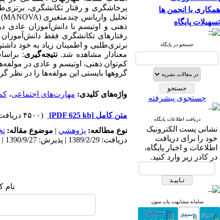
پرخاشگری و رفتار تکانشگری، برتری‌طلبی
همکاری با انجمن ها
تحلیل واریانس چندمتغیری (
MANOVA
)
تسهیلات پایگاه
برتری‌طلبی و اطمینان زیاد به خود داشت
جستجو در پایگاه
معنا‌دار مشاهده شد.
نتیجه‌گیری
: براسا
کم‌توان ذهنی، اوتیسم و عادی در مولفه‌ه
گروهها بایستی این مولفه‌ها را در نظر گ
واژه‌های کلیدی:
مهارت‌های اجتماعی
،
کم‌
جستجوی پیشرفته
متن کامل
[PDF 625 kb]
(۴۵۰۰ دریافت)
دریافت اطلاعات پایگاه
نشانی پست الکترونیک
نوع مطالعه:
پژوهشي
|
موضوع مقاله:
ت
خود را برای دریافت
دریافت: 1389/2/29 | پذیرش: 1390/9/27 | انتشار: 1390/11/30
اطلاعات و اخبار پایگاه،
در کادر زیر وارد کنید.
نام ک
سامانه مشابهت یاب متون