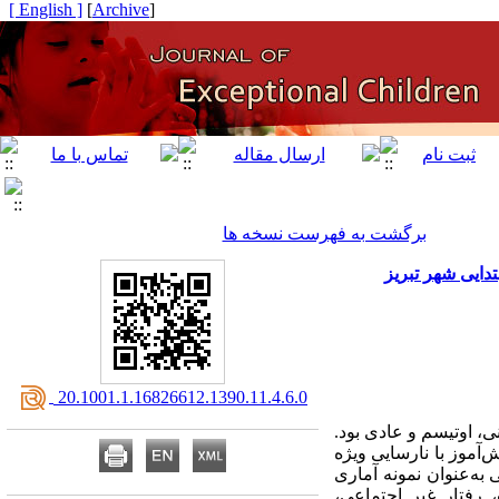
[ English ]
]
Archive
[
برگشت به فهرست نسخه ها
تدایی شهر تبریز
‎ 20.1001.1.16826612.1390.11.4.6.0
ی، اوتیسم و عادی بود.
ز نوع زمینه‌ای بود. در این پژوهش تعداد 225 نفر از دانش‌آموزان ابتدایی شامل 67 دانش‌آموز با نارسایی ویژه
دانش‌آموز عادی به شیوه تصادفی به‌عنوان نمونه آماری
 رفتار غیر اجتماعی،