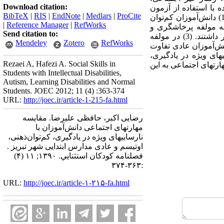
Download citation:
 با استفاده از آزمون
BibTeX
|
RIS
|
EndNote
|
Medlars
|
ProCite
: نتایج نشان دادند که (1) دانش‌آموزان کم‌توان
|
Reference Manager
|
RefWorks
در مولفه مهارتهای اجتماعی مناسب تفاوت معنا‌دار دارند. (2) در زمینه مولفه پرخاشگری و
Send citation to:
رفتارهای تکانشگری فقط دانش‌آموزان دارای نارسایی ویژه در یادگیری با دانش‌آموزان عادی، تفاوت معنا‌دار داشتند. (3) در مولفه
Mendeley
Zotero
RefWorks
نش‌آموزان عادی تفاوت
های ویژه در یادگیری،
Rezaei A, Hafezi A. Social Skills in
ارتهای اجتماعی به این
Students with Intellectual Disabilities,
Autism, Learning Disabilities and Normal
Students. JOEC 2012; 11 (4) :363-374
URL:
http://joec.ir/article-1-215-fa.html
رضایی اکبر، حافظی علیرضا. مقایسه
مهارتهای اجتماعی دانش‌آموزان با
نارساییهای ویژه در یادگیری، کم‌توان‌ذهنی،
اوتیسم و عادی مدارس ابتدایی شهر تبریز .
فصلنامه كودكان استثنايي. ۱۳۹۰; ۱۱ (۴)
:۳۶۳-۳۷۴
URL:
http://joec.ir/article-۱-۲۱۵-fa.html