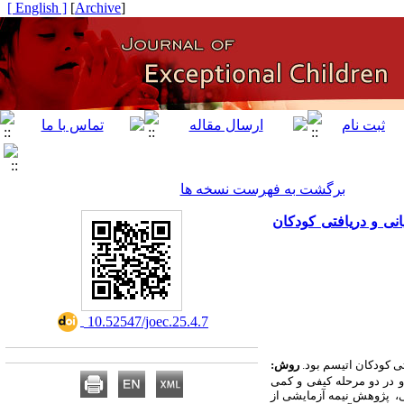
[ English ]
]
Archive
[
برگشت به فهرست نسخه ها
ابی اثربخشی آن بر زبان بیانی و دریافتی کودکان
‎ 10.52547/joec.25.4.7
تی کودکان اتیسم
بود.
روش:
 در دو مرحله کیفی و کمی
می، پژوهش نیمه آزمایشی از