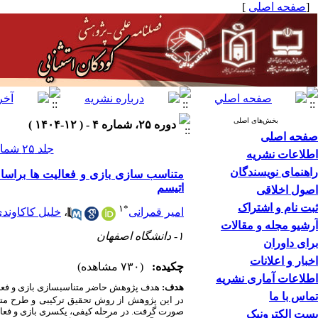
[
صفحه اصلی
]
بخش‌های اصلی
دوره ۲۵، شماره ۴ - ( ۱۲-۱۴۰۴ )
صفحه اصلی
جلد ۲۵ شماره ۴ صفحات ۱۸-۷
اطلاعات نشریه
راهنمای نویسندگان
اتیسم
اصول اخلاقی
ثبت نام و اشتراک
۱
*
امیر قمرانی
،
خلیل کاکاوند
آرشیو مجله و مقالات
۱- دانشگاه اصفهان
برای داوران
اخبار و اعلانات
چکیده:
(۷۳۰ مشاهده)
اطلاعات آماری نشریه
هدف:
هدف پژوهش حاضر
متناسب­سازی بازی و فع
تماس با ما
در این پژوهش از روش تحقیق ترکیبی و طرح متو
صورت گرفت. در مرحله کیفی، یکسری
بازی و فعا
پست الکترونیک