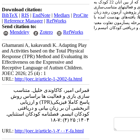
به
سازی
Download citation:
ت نکرد. ابزار پژوهش، آزمون رشد زبان
BibTeX
|
RIS
|
EndNote
|
Medlars
|
ProCite
ا:
یافته‌های به­دست آمده با
|
Reference Manager
|
RefWorks
رحله پس­آزمون تفاوت معنی­
Send citation to:
 و دریافتی کودکان اتیسم را
Mendeley
Zotero
RefWorks
Ghamarani A, kakavandi K. Adapting Play
and Activities based on the Total Physical
Response (TPR) Method and Evaluating its
Effectiveness on the Expressive and
Receptive Language of Autism Children.
JOEC 2026; 25 (4) : 1
URL:
http://joec.ir/article-1-2002-fa.html
قمرانی امیر، کاکاوندی خلیل. متناسب
سازی بازی و فعالیت ها براساس روش
پاسخ کاملا فیزیکی(TPR) و ارزیابی
اثربخشی آن بر زبان بیانی و دریافتی
کودکان اتیسم. فصلنامه كودكان استثنايي.
۱۴۰۴; ۲۵ (۴) :۷-۱۸
URL:
http://joec.ir/article-۱-۲۰۰۲-fa.html