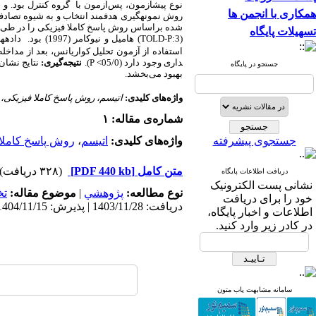
نوع پیش­آزمون، پس‌آزمون با گروه کنترل بود. و جامعه آماری شامل همه کودکان 
همکاری با انجمن ها
روش نمونه­گیری هدفمند انتخاب و به شیوه تصادفی به دو گروه آزمایش (11 کودک) و کنترل (11 کودک) تقس
تسهیلات پایگاه
(
TOLD-P:3
) هامیل
و
نیوکامر (1997) بود. داده­ها با آزمون تحلیل کواریانس و با استفاده از نرم افزار
استفاده از آزمون تحلیل کواریانس، بعد از مداخله 
داری وجود دارد (05/0>
P
).
نتیجه‌گیری:
نتایج نشان 
جستجو در پایگاه
بهبود می‌بخشد.
واژه‌های کلیدی:
اتیسم، روش پاسخ کاملا فیزیکی، ز
شماره‌ی مقاله: ۱
جستجوی پیشرفته
واژه‌های کلیدی:
اتیسم
،
روش پاسخ کاملا
متن کامل
[PDF 440 kb]
(۳۲۸ دریافت)
دریافت اطلاعات پایگاه
نشانی پست الکترونیک
نوع مطالعه:
پژوهشي
|
موضوع مقاله:
ت
خود را برای دریافت
دریافت: 1403/11/28 | پذیرش: 1404/11/15 | انتشار: 1404/12/25
اطلاعات و اخبار پایگاه،
در کادر زیر وارد کنید.
سامانه مشابهت یاب متون