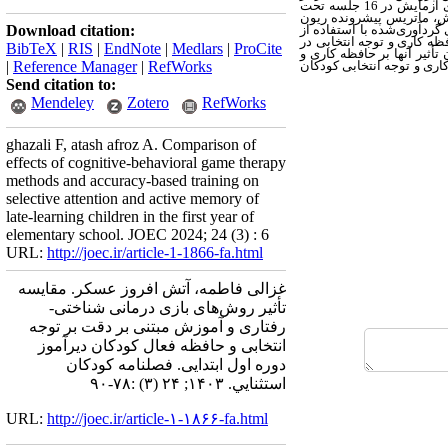
دانش‌آموزان دیرآموز پسر دوره اول ابتدایی است که به روش تصادفی در دو گروه آزمایش (30 نفر) و گواه (15) قرار گرفتند. گروه‌های آزمایش در 16 جلسه تحت
وهش، ماتریس پیشرونده ریون
گردآوری‌شده با استفاده از
Download citation:
ظه کاری و توجه انتخابی در
BibTeX
|
RIS
|
EndNote
|
Medlars
|
ProCite
تأثیر آنها بر حافظه کاری و
اری و توجه انتخابی کودکان
RefWorks
|
Reference Manager
|
Send citation to:
Mendeley
Zotero
RefWorks
ghazali F, atash afroz A. Comparison of
effects of cognitive-behavioral game therapy
methods and accuracy-based training on
selective attention and active memory of
late-learning children in the first year of
elementary school. JOEC 2024; 24 (3) : 6
URL:
http://joec.ir/article-1-1866-fa.html
غزالی فاطمه، آتش افروز عسکر. مقایسه
تأثیر روش‌های بازی درمانی شناختی-
رفتاری و آموزش مبتنی بر دقت بر توجه
انتخابی و حافظه فعال کودکان دیرآموز
دوره اول ابتدایی. فصلنامه كودكان
استثنايي. ۱۴۰۳; ۲۴ (۳) :۷۸-۹۰
URL:
http://joec.ir/article-۱-۱۸۶۶-fa.html