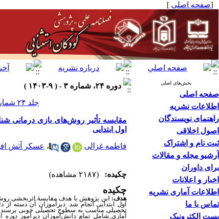
[
صفحه اصلی
]
بخش‌های اصلی
دوره ۲۴، شماره ۳ - ( ۹-۱۴۰۳ )
صفحه اصلی
جلد ۲۴ شماره ۳ صفحات ۹۰-۷۸
اطلاعات نشریه
راهنمای نویسندگان
مقایسه تأثیر روش‌های بازی درمانی شنا
اول ابتدایی
اصول اخلاقی
ثبت نام و اشتراک
فاطمه غزالی
،
عسکر آتش افر
آرشیو مجله و مقالات
برای داوران
چکیده:
(۲۱۸۷ مشاهده)
اخبار و اعلانات
چکیده
اطلاعات آماری نشریه
هدف:
این پژوهش با هدف مقایسۀ اثربخشی روش‌ها
تماس با ما
اول ابتدایی انجام شد. دیرآموزان آن دسته از د
تحصیلی مناسب به سطوح تحصیلی خوبی برسند.
پست الکترونیک