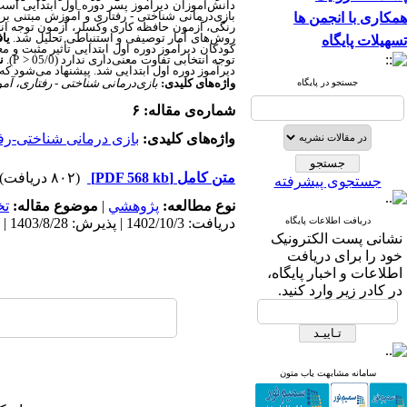
بازی‌درمانی شناختی - رفتاری و آموزش مبتنی بر
همکاری با انجمن ها
رنگی، آزمون حافظه کاری وکسلر، آزمون توجه انتخا
روش‌های آمار توصیفی و استنباطی تحلیل شد.
یاف
تسهیلات پایگاه
کودکان دیرآموز دوره اول ابتدایی تأثیر مثبت و معنی‌د
توجه انتخابی تفاوت معنی‌داری ندارد (05/0
P >
).
ن
دیرآموز دوره اول ابتدایی شد. پیشنهاد می‌شود که
واژه‌های کلیدی:
بازی‌درمانی شناختی - رفتاری، آم
جستجو در پایگاه
شماره‌ی مقاله: ۶
واژه‌های کلیدی:
بازی درمانی شناختی-رف
متن کامل
[PDF 568 kb]
(۸۰۲ دریافت)
جستجوی پیشرفته
نوع مطالعه:
پژوهشي
|
موضوع مقاله:
ت
دریافت اطلاعات پایگاه
دریافت: 1402/10/3 | پذیرش: 1403/8/28 | انتشار: 1403/11/28
نشانی پست الکترونیک
خود را برای دریافت
اطلاعات و اخبار پایگاه،
در کادر زیر وارد کنید.
سامانه مشابهت یاب متون