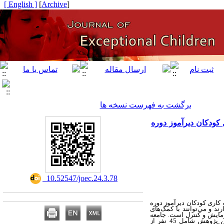
[ English ]
]
Archive
[
برگشت به فهرست نسخه ها
کودکان دیرآموز دوره
‎ 10.52547/joec.24.3.78
کاری کودکان دیرآموز دوره
رند
و می‌توانند با کمک
های
مایش و کنترل است. جامعه
آماری شامل تمام دانش‌آموزان دیرآموز دوره اول ابتدایی شهرستان هندیجان در سال تحصیلی 1402-1403 است. نمونه آماری این پژوهش شامل 45 نفر از