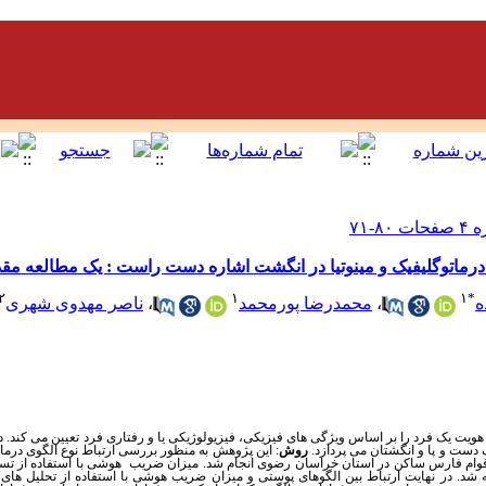
رماتوگلیفیک و مینوتیا در انگشت اشاره دست راست : یک مطالعه مق
۲
۱
۱
*
ه
،
محمدرضا پورمحمد
،
ناصر مهدوی شهری
هویت یک فرد را بر اساس ویژگی های فیزیکی، فیزیولوژیکی یا و رفتاری فرد تعیین می کند. 
ست و پا و انگشتان می پردازد.
روش
: این پژوهش به منظور بررسی ارتباط نوع الگوی درماتوگ
۱۰ نفر از دانش آموزان دختر ۱۷-۱۶ سال اقوام فارس ساکن در استان خراسان رضوی انجام شد. میزان ضریب هوشی با استف
شد. در نهایت ارتباط بین الگوهای پوستی و میزان ضریب هوشی با استفاده از تحلیل های 