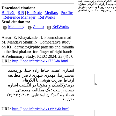
وانی الگوی کمانی در دست چپ
ی، فراوانی الگوهای مینوتیا
 و چپ مربوط به افراد باهوش
Download citation:
مسائل مربوط به انسان شناسی
BibTeX
|
RIS
|
EndNote
|
Medlars
|
ProCite
|
Reference Manager
|
RefWorks
Send citation to:
Mendeley
Zotero
RefWorks
Ansari E, Khayatzadeh J, Pourmohammad
M, Mahdavi Shahri N. Comparative study
on IQ ، dermatoglyphic patterns and minutia
in the first phalanx forefinger of right hand:
A Preliminary Study. JOEC 2024; 23 (4) : 6
URL:
http://joec.ir/article-1-1733-fa.html
انصاری عفت، خیاط زاده جینا، پورمحمد
محمدرضا، مهدوی شهری ناصر. مطالعه
ارتباط ضریب هوشی با الگوهای
درماتوگلیفیک و مینوتیا در انگشت اشاره
دست راست : یک مطالعه مقدماتی.
فصلنامه كودكان استثنايي. ۱۴۰۲; ۲۳ (۴)
:۷۱-۸۰
URL:
http://joec.ir/article-۱-۱۷۳۳-fa.html