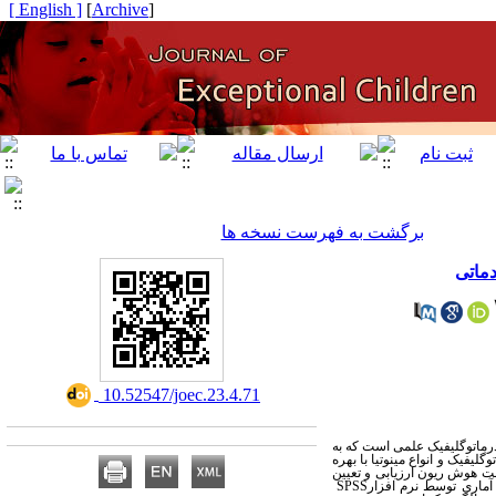
[ English ]
]
Archive
[
برگشت به فهرست نسخه ها
دماتی
‎ 10.52547/joec.23.4.71
درماتوگلیفیک علمی است که به
لیفیک و انواع مینوتیا با بهره
اده از تست هوش ریون ارزیابی و تعیین
آماری توسط نرم افزار
SPSS