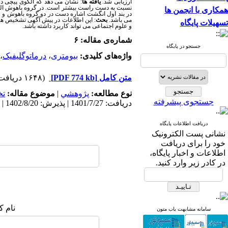
ارزیابی شد.
یافته ها
: نشان می دهد که الگوی پیچی د
نسبت به دست راست بیشتر است. در گروه باهوش الگوی
همکاری با انجمن ها
در بند اول انگشت اشاره دست در دو گروه باهوش و ع
می باشد.
بحث
: این اطلاعات در پیش آگهی تشخیص ها
تسهیلات پایگاه
و علوم اجتماعی می تواند کاربرد داشته باشد
.
شماره‌ی مقاله: ۶
جستجو در پایگاه
واژه‌های کلیدی:
بیومتری
،
درماتوگلیفیک
،
متن کامل
[PDF 774 kb]
(۱۶۴۸ دریافت)
نوع مطالعه:
پژوهشي
|
موضوع مقاله:
ت
جستجوی پیشرفته
دریافت: 1401/7/27 | پذیرش: 1402/8/20 | انتشار: 1403/5/13
دریافت اطلاعات پایگاه
نشانی پست الکترونیک
خود را برای دریافت
اطلاعات و اخبار پایگاه،
در کادر زیر وارد کنید.
نام ک
سامانه مشابهت یاب متون