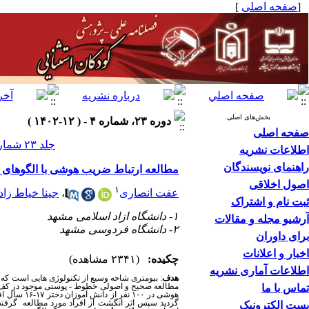
[
صفحه اصلی
]
بخش‌های اصلی
دوره ۲۳، شماره ۴ - ( ۱۲-۱۴۰۲ )
صفحه اصلی
جلد ۲۳ شماره ۴ صفحات ۸۰-۷۱
اطلاعات نشریه
راهنمای نویسندگان
مطالعه ارتباط ضریب هوشی با الگوهای د
اصول اخلاقی
۱
عفت انصاری
،
جینا خیاط زاد
ثبت نام و اشتراک
۱- دانشگاه ازاد اسلامی مشهد
آرشیو مجله و مقالات
۲- دانشگاه فردوسی مشهد
برای داوران
اخبار و اعلانات
چکیده:
(۲۳۴۱ مشاهده)
اطلاعات آماری نشریه
هدف
: بیومتری شاخه وسیع از تکنولوژی هایی است که 
مطالعه صحیح و اصولی خطوط - پوستی موجود در کف د
تماس با ما
هوشی در ۰
گردید سپس اثر انگشت از افراد مورد مطالعه گرفته 
پست الکترونیک