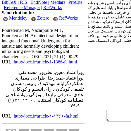
BibTeX
|
RIS
|
EndNote
|
Medlars
|
ProCite
های روانشناسی رشد و منابع
|
Reference Manager
|
RefWorks
ای در میان کتاب­ها، مقاله‌ها، مجله‌ها و پایان­نامه­ هایی که
و خارجی. یافته‌ها:در تحلیل
Send citation to:
ه عامل، نه خرده مؤلفه یا
Mendeley
Zotero
RefWorks
ودکان اتیستیک ترکیب شدند و
ا، امنیت و بافت مصالح. با
Pouretemad M, Nazarpoure M T,
یژگی کودکان اتیستیک طراحی
Pouretemad H. Architectural design of an
ان عادی می­شود. این نکته
بخشی کودکان اتیستیک تعبیه
integrated functional kindergarten for
autistic and normally developing children:
introducing needs and psychological
characteristics. JOEC 2021; 21 (1) :90-79
URL:
http://joec.ir/article-1-1366-fa.html
پوراعتماد معین، نظرپور محمد تقی،
پوراعتماد حمیدرضا. طراحی معماری
عملکردگرایانه مهدکودک و پیش‌دبستان
تلفیقی کودکان دارای اتیسم و کودکان
عادی: معرفی نیازها و ویژگی روانشناختی.
فصلنامه كودكان استثنايي. ۱۴۰۰; ۲۱ (۱)
:۹۰-۷۹
URL:
http://joec.ir/article-۱-۱۳۶۶-fa.html