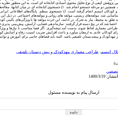
 پژوهش کیفی از نوع تحلیل محتوی اسنادی-کتابخانه ­ای است. به این منظور نظریه ­
اصلی روانشناسی بالینی مورد بررسی قرار گرفت. همچنین دو مرحله جستجو انجام شد: 1) جستجوی کتابخانه­ 
سم انجام گرفته است. 2) جستجوی منظم پایگاه
های اطلاعاتی ایرانی 
سایی شد: مولفه‌های زیستی، مولفه های روانی و مولفه‌های اجتماعی. در ذیل این س
به تعلق به محیط، نیاز به تحرک. در ادامه، این خرده مولفه ها با ویژگی‌های بالینی ک
حصا شد که در پنج دسته قرار گرفتند: سازماندهی فضایی، آرامش، پیش‌بینی پذیری فض
 طراحی معماری لحاظ شوند بدست آمد.
نتیجه‌گیری: اگر فضا متناسب با نیازها و و
ی کودکان عادی به ارمغان می­آورد و باعث افزایش ضریب امنیت، رفاه و آسایش کودک
ز مهدکودک و پیش­دبستان تلفیقی باشد. البته باید فضاهای جانبی برای آموزش و توان
لال اتیسم
،
طراحی معماری مهدکودک و پیش دبستان تلفیقی
خصصي
ارسال پیام به نویسنده مسئول