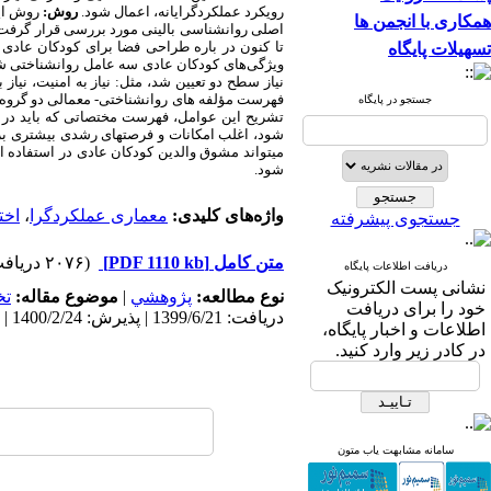
رویکرد عملکردگرایانه، اعمال شود.
روش:
روش این
همکاری با انجمن ها
تا کنون در باره طراحی فضا برای کودکان عادی و کودکان اتی
تسهیلات پایگاه
ویژگی‌های کودکان عادی سه عامل روانشناختی شنا
نیاز سطح دو تعیین شد، مثل: نیاز به امنیت، نیاز 
فهرست مؤلفه های روانشناختی- معمالی دو گروه ا
جستجو در پایگاه
تشریح این عوامل، فهرست مختصاتی که باید در
شود، اغلب امکانات و فرصت­های رشدی بیشتری برا
می­تواند مشوق والدین کودکان عادی در استفاده ا
شود.
واژه‌های کلیدی:
معماری عملکردگرا
،
اخت
جستجوی پیشرفته
متن کامل
[PDF 1110 kb]
(۲۰۷۶ دریافت)
دریافت اطلاعات پایگاه
نشانی پست الکترونیک
نوع مطالعه:
پژوهشي
|
موضوع مقاله:
ت
خود را برای دریافت
دریافت: 1399/6/21 | پذیرش: 1400/2/24 | انتشار: 1400/3/19
اطلاعات و اخبار پایگاه،
در کادر زیر وارد کنید.
سامانه مشابهت یاب متون