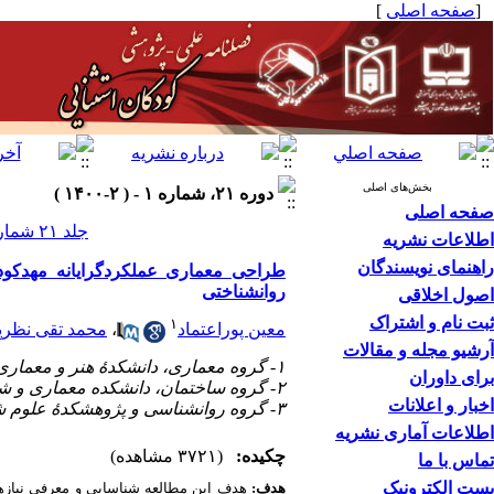
[
صفحه اصلی
]
بخش‌های اصلی
دوره ۲۱، شماره ۱ - ( ۲-۱۴۰۰ )
صفحه اصلی
جلد ۲۱ شماره ۱ صفحات ۷۹-۹۰
اطلاعات نشریه
راهنمای نویسندگان
طراحی معماری عملکردگرایانه مهدکودک
روانشناختی
اصول اخلاقی
ثبت نام و اشتراک
۱
معین پوراعتماد
،
محمد تقی نظرپ
آرشیو مجله و مقالات
۱- گروه معماری، دانشکدۀ هنر و معماری، دانشگاه آزاد اسلامی واحد جنوب
برای داوران
۲- گروه ساختمان، دانشکده معماری و شهرسازی، دانشگاه شهید بهشتی
اخبار و اعلانات
۳- گروه روانشناسی و پژوهشکدۀ علوم شناختی و مغز، دانشگاه شهید بهشتی
اطلاعات آماری نشریه
چکیده:
(۳۷۲۱ مشاهده)
تماس با ما
پست الکترونیک
هدف:
هدف این مطالعه شناسایی و معرفی نیازها