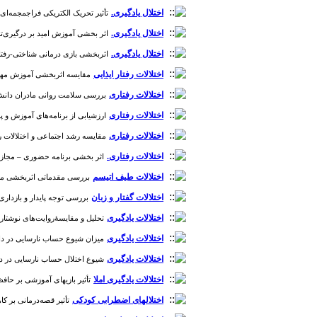
اختلال یادگیری.
تأثیر تحریک الکتریکی فراجمجمه‌ای مغز 
اختلال یادگیری.
اثر بخشی آموزش امید بر درگیری‌تحصیل
اختلال یادگیری.
اثربخشی بازی درمانی شناختی-رفتاری ب
اختلالات رفتار ایذایی
مقایسه اثربخشی آموزش مهارت‌ها
اختلالات رفتاری
بررسی سلامت روانی مادران دانش‌آموزان 
اختلالات رفتاری
ارزشیابی از برنامه‌های آموزش و پرورش
اختلالات رفتاری
مقایسه رشد اجتماعی و اختلالات رفتار
اختلالات رفتاری.
اثر بخشی برنامه حضوری – مجازی درم
اختلالات طیف اتیسم
بررسی مقدماتی اثربخشی مدل تحو
اختلالات گفتار و زبان
بررسی توجه پایدار و بازداری پاس
اختلالات یادگیری
تحلیل و مقایسۀروایت‌های نوشتاری دان
اختلالات یادگیری
میزان شیوع حساب نارسایی در دانش‌آم
اختلالات یادگیری
شیوع اختلال حساب نارسایی در دانش‌آم
اختلالات یادگیری املا
تأثیر بازیهای آموزشی بر حافظهکوت
اختلالهای اضطرابی کودکی
تأثیر قصه‌درمانی بر کاه