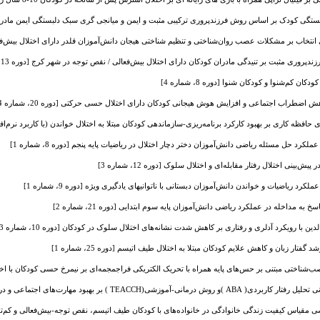
گی کودک بر اساس روش فرزندپروری ترکیبی مثبت و ایمن و میانجی گری سبک دلبستگی ایمن مادر در کودکان م
ب بر مشکلات عصب‌ روان‌شناختی و تنظیم شناختی هیجان دانش‌آموزان قلدر دارای اختلال بیش‌فعالی [دوره 1
روری مثبت بر تنیدگی مادران کودکان دارای اختلال بیش‌فعالی / نقص توجه در شهر کرج [دوره 13، شماره 4]
ن کم‌شنوا و کودکان شنوا [دوره 8، شماره 4]
 اضطراب اجتماعی و افزایش هوش هیجانی کودکان دارای اختلال حسی حرکتی [دوره 20، شماره 4]
ظه کاری بر بهبود کارکرد‌‌‌ برنامه‌ریزی-سازماندهی کودکان مبتلا به اختلال خواندن (با کاربرد نرم‌افزار باشگا
لکرد حل مسئله ریاضی دانش‌آموزان دختر دچار اختلال در ریاضیات پایه پنجم [دوره 8، شماره 1]
بینی اختلال رفتار مقابله‌ای و اختلال سلوک [دوره 12، شماره 3]
کرد ریاضیات و خواندن دانش‌آموزان دبستانی با ناتوانیهای یادگیری ویژه [دوره 9، شماره 1]
ه مداخله در عملکرد ریاضی دانش‌آموزان پایه‌ سوم ابتدایی [دوره 21، شماره 2]
ا رویکرد آدلری و رفتاری بر کاهش شدت نشانه‌های اختلال سلوک در کودکان [دوره 10، شماره 3]
تار زبان و کاهش علایم کودکان مبتلا به اختلال طیف اتیسم [دوره 25، شماره 1]
اختی مبتنی بر حس‌های پایه همراه با تحریک الکتریکی فراجمجمه‌ای بر نیمرخ حسی کودکان با اختلال اتیسم [
رت‌های اجتماعی و درک کلامی در کودکان مبتلا اختلال طیف اتیسم [دوره 23، شماره 3]
مقیاس کیفیت زندگی خانوادگی در خانواده‌های با کودکان طیف اتیسم، نقص توجه-بیش‌فعالی و کم‌توانی ذهنی 