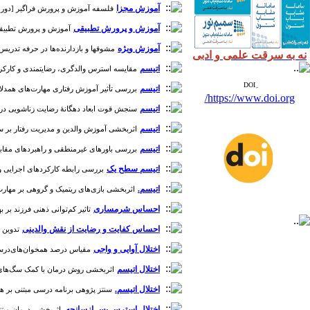
آموزش مجزا
فلسفه آموزش و پرورش فراگیر [دوره 1، شماره 
آموزش و پرورش تطبیقی
آموزش و پرورش تطبیقی کودک
آموزش ویژه
مشوقها و بازدارنده‌ها در حرفه تدریس به دان
نه به سرقت علمی و ادبی
اتیسم
مقایسه استرس والدگری، رضایتمندی و کارکرد خانو
اتیسم
بررسی تأثیر آموزش رفتاری مهارت‌های همدلانه، ب
https://www.doi.org/
اتیسم
سنجش قوت ابعاد دهگانۀ رضایت زناشویی در والدین د
اتیسم
اثربخشی آموزش والدین و مدیریت رفتار بر سلامت 
اتیسم
بررسی باورهای غیرمنطقی و راهبردهای مقابله با 
اتیسم سطح یک
بررسی رابطه کارکردهای اجرایی و به
اتیسم.
اثربخشی بازی‌های ریتمیک و گروهی بر مهارت‌های
احساس شرمساری
تاثیر کم‌توانی ذهنی فرزند بر بهداشت
احساس کفایت و رضایت از نقش والدینی
تدوین ب
اختلال آوایی و واجی
مقیاس درصد همخوان‌های‌درست در 
اختلال اتیسم
اثربخشی روش درمان با کمک سگ‌های دستیار 
اختلال اتیسم.
سنتز پژوهی برنامه درسی مبتنی بر هوش ه
اختلال استرس پس ازسانحه.
اثربخشی درمان مبتنی بر فیلیال