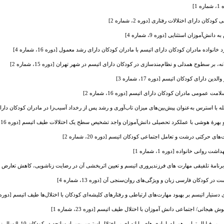
1]
ان دارای اختلالات رفتاری [دوره 2، شماره 2]
ش‌آموزان استثنایی [دوره 9، شماره 4]
اده مادران کودکان دارای اتیسم با مادران کودکان دارای رشد معمول [دوره 16، شماره 4]
ر سطوح همدلی و نظام‌مند‌سازی در کودکان دارای اتیسم‌ در شهر تهران [دوره 15، شماره 2]
ارای کودکان اتیسم [دوره 17، شماره 3]
عمومی مادران کودکان دارای اتیسم [دوره 16، شماره 2]
استرس به‌عنوان پیش‌بین‌های میزان تاب‌آوری و رشد پس از رخداد آسیب‌زا در مادران کودکان دارای اتیسم [دو
رۀ هوشی با عملکرد تحصیلی دانش‌آموزان واجد تشخیص سطح یک اختلالات طیف اتیسم [دوره 16، شماره 3]
 حرکتی درشت و تعامل اجتماعی کودکان اتیسم [دوره 20، شماره 2]
 روانی خانواده [دوره 1، شماره 1]
رنامۀ تلفیقی مهارت های فرزندپروری اتیسم و تعیین اثربخشی آن در رضایت زناشویی، کاهش تعارض در شیوۀ 
کودکان فارسی زبان و ویژگی‌های روان‌سنجی آن [دوره 13، شماره 4]
اتیسم بر بهبود مهارت‌های ارتباطی و رفتارهای کلیشه‌ای کودکان با اختلال‌‌‌‌ها طیف اتیسم [دوره 23، شماره 1
یجانی/ اجتماعی دانش آموزان با اختلال طیف اتیسم [دوره 23، شماره 1]
 تراپی همراه با بازی های رایانه ای بر اختلال استرس پس از سانحه در کودکان 10-8 سال زلزله دیده استان کرمانشاه [دوره 24، شماره 1]