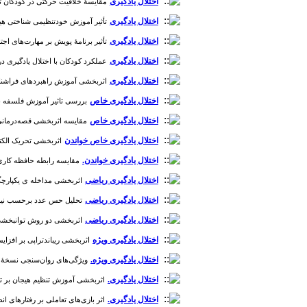
اختلال یادگیری
مقایسۀ خلاقیت حرکتی در کودکان تیزهوش،
اختلال یادگیری
تأثیر آموزش خودتنظیمی شناختی هیجانی ب
اختلال یادگیری
تأثیر برنامۀ پویش بر مهارت‌های اجتماع
اختلال یادگیری
عملکرد کودکان با اختلال یادگیری در حافظ
اختلال یادگیری
اثربخشی آموزش راهبردهای فراشناختی بر 
اختلال یادگیری خاص
بررسی تاثیر آموزش فلسفه برای
اختلال یادگیری خاص
مقایسه اثربخشی قصه‌درمانی و د
اختلال یادگیری خاص خواندن
اثربخشی تحریک الکتریکی مستقیم فراجمجمه‌ای مغز (tDCS)
اختلال یادگیری خواندن.
مقایسه‌ رابطه‌ حافظه کاری و
اختلال یادگیری ریاضی
اثربخشی مداخله ی یکپارچگی ح
اختلال یادگیری ریاضی
تحلیل حس عدد برحسب نیمرخ حاف
اختلال یادگیری ریاضی
اثربخشی‌ دو روش توانبخشی شن
اختلال یادگیری ویژه
اثربخشی ریباندتراپی بر افزایش ه
اختلال یادگیری ویژه.
ویژگی‌های روان‌سنجی نسخۀ نوین 
اختلال یادگیری.
اثربخشی آموزش تنظیم هیجان بر توجه، 
اختلال یادگیری.
اثر بازی‌های تعاملی بر رفتارهای انطباقی