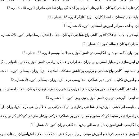
ی‌ انطباقی‌ کودکان با تأخیرهای تحولی بر آشفتگی روان‌‌شناختی مادران [دوره 18، شماره 2]
م دبستان به لحاظ کاربرد انواع آغازگر [دوره 13، شماره 4]
هداشت مراکز آموزش استثنایی [دوره 5، شماره 1]
ن مبتلا به اختلال نارساخوانی [دوره 25، شماره 1]
ه [دوره 2، شماره 2]
مهارت گفت و شنود انگلیسی در دانش‌آموزان مبتلا به اوتیسم [دوره 22، شماره 2]
 ایمن‌سازی در مقابل استرس بر میزان اضطراب و عملکرد ریاضی دانش‌آموزان دختر با ناتوانی یادگیری ریاضی [
یم، آگاهی واج شناختی و ترکیبی بر کاهش مشکلات املای دانش‌آموزان دبستانی [دوره 11، شماره 3]
 آموزش تکلیف – فرایند بر عملکرد املانویسی در دانش‌آموزان دبستانی [دوره 9، شماره 2]
له ذهن‌آگاهی کودک محور برکارکردهای اجرایی و دشواری تنظیم هیجان کودکان مبتلا به اضطراب اجتماعی [دوره
ی انگیزشی درمیان دانش‌آموزان تیزهوش [دوره 11، شماره 3]
مقایسه اثربخشی آموزش‌های شناختی رفتاری و ادراک حرکتی بر اختلال ریاضی در دانش‌آموزان دارای اختلال یاد
 انفرادی در محیط کودک محور و معلم محور بر عملکرد حرکتی ورفتار سازشی کودکان کم توان ذهنی آموزش پذ
نگلیسی دانش‌اموزان نابینای مطلق پیش‌دانشگاهی تهران [دوره 3، شماره 1]
ش چندحسی فرنالد و آموزش مبتنی بر رایانه بر کاهش مشکلات املای دانش‌آموزان پایه‌های سوم و چهارم د