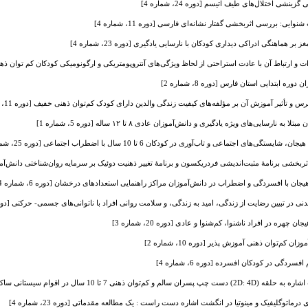
ینشی اختلال‌های طیف اتیسم [دوره 24، شماره 4]
ایی: بررسی اثربخشی گفتار نشانه‌ای فارسی [دوره 11، شماره 4]
هماهنگی ادراکی دیداری کودکان با نارسایی یادگیری [دوره 23، شماره 4]
رتباط آن با عادت استراحتی از لحاظ ویژگی‌های آنتروپومتریکی و ارگونومیکی کودکان کم توان ذهنی آموزش 
ه ابتدایی استان فارس [دوره 8، شماره 2]
 و تأثیر آموزش آن بر مؤلفه‌های کیفیت زندگی والدین دارای کودک کم‌‌توان ذهنی خفیف [دوره 11، شماره 2]
ایی‌های ویژه یادگیری و دانش‌آموزان عادی ۸ تا ۱۲ ساله [دوره 5، شماره 1]
ی اجتماعی و تاب‌آوری در کودکان 6 تا 10 سال با اضطراب اجتماعی [دوره 25، شماره 1]
ربخشی برنامۀ مثبت‌اندیشی فردریکسون و برنامۀ تغییر ذهنیت دوئیک بر سرمایه روان‌شناختی دانش‌آموزان تیز
 با افسردگی و اضطراب در دانش‌آموزان مراکز راهنمایی استعدادهای درخشان [دوره 6، شماره 4]
 در تبیین رضایت از زندگی، امید به زندگی، و سلامت روانی افراد با ناتوانی‌های جسمی- حرکتی [دوره 19، شماره
چهره در افراد ناشنوا، کم‌شنوا و عادی [دوره 20، شماره 3]
کم‌توان ذهنی آموزش پذیر [دوره 10، شماره 2]
ردگی در کودکان افسرده [دوره 6، شماره 4]
قوام سیستانی ساکن شهرستان زابل [دوره 17، شماره 3]
اتوگلیفیک و مینوتیا در انگشت اشاره دست راست : یک مطالعه مقدماتی [دوره 23، شماره 4]