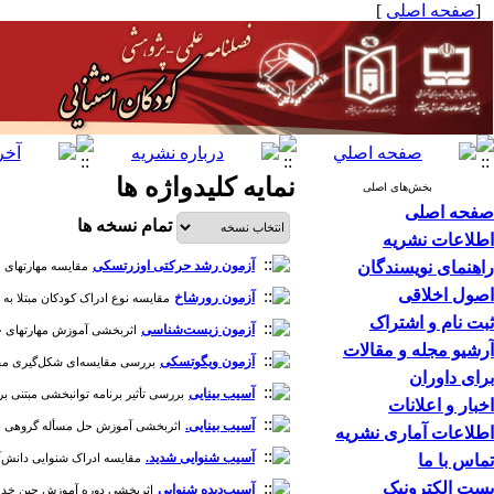
[
صفحه اصلی
]
نمایه کلیدواژه ها
بخش‌های اصلی
صفحه اصلی
تمام نسخه ها
اطلاعات نشریه
راهنمای نویسندگان
آزمون رشد حرکتی اوزرتسکی
مقایسه مهارتهای حرکت
اصول اخلاقی
آزمون رورشاخ
مقایسه نوع ادراک کودکان مبتلا به اخ
ثبت نام و اشتراک
آزمون زیست‌شناسی
اثربخشی آموزش مهارتهای خودنظم
آرشیو مجله و مقالات
آزمون ویگوتسکی
بررسی مقایسه‌ای شکل‌گیری مفهوم در
برای داوران
آسیب بینایی
بررسی تأثیر برنامه‌ توانبخشی مبتنی بر 
اخبار و اعلانات
آسیب بینایی.
اثربخشی آموزش حل مسأله گروهی بر مهارته
اطلاعات آماری نشریه
آسیب شنوایی شدید.
تماس با ما
مقایسه ادراک شنوایی دانش‌آموزان
پست الکترونیک
آسیب‌دیده شنوایی
اثربخشی دوره آموزش حین خدمت بر