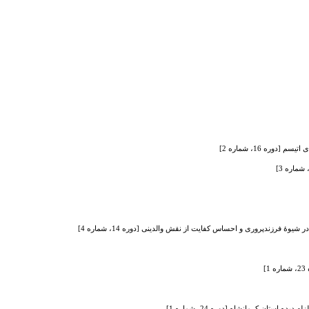
ره 16، شماره 2]
فرزندپروری و احساس کفایت از نقش والدینی [دوره 14، شماره 4]
]