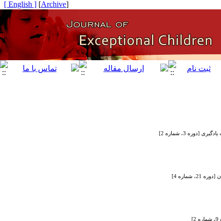
[ English ]
]
Archive
[
وره 3، شماره 2]
شماره 4]
]