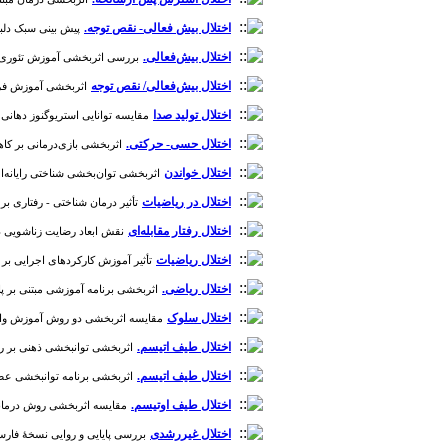
اختلال بیش فعالی- نقص توجه.
پیش بینی سبک دلبست
اختلال بیش‌فعالی.
بررسی اثربخشی آموزش تئوری انتخا
اختلال بیش‌فعالی/ نقص توجه
اثربخشی آموزش فرزندپ
اختلال تولید صدا
مقایسه توانایی استریوگنوز دهانی کودکا
اختلال حسی- حرکتی.
اثربخشی بازی‌درمانی بر کاهش
اختلال خواندن
اثربخشی توان‌بخشی شناختی رایانه‌ای حاف
اختلال در ریاضیات
تأثیر درمان شناختی - رفتاری بر عم
اختلال رفتار مقابله‌ای
نقش ابعاد رضایت زناشویی در پیش‌
اختلال ریاضیات
تأثیر آموزش کارکرد‌های اجرایی بر عمل
اختلال ریاضی.
اثربخشی برنامه آموزشی مبتنی بر پاسخ ب
اختلال سلوک
مقایسه اثربخشی دو روش آموزش والدین ب
اختلال طیف اتیسم.
اثربخشی توانبخشی ذهنی بر رشد گف
اختلال طیف اتیسم.
اثربخشی برنامه توانبخشی عصب‌شن
اختلال طیف اوتیسم.
مقایسه اثربخشی روش درمانی تحلیل رفتار کاربردی( ABA )و روش درمانی-آموزشی(TEACCH ) بر بهبود مها
اختلال غیررشدی
بررسی پایایی و روایی نسخۀ فارسی 