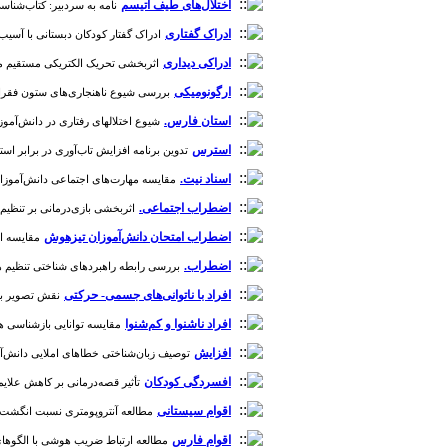
اختلال‌های طیف اتیسم
نامه به سردبیر: کتاب‌شناسی گز
ادراک گفتاری
ادراک گفتار کودکان دبستانی با آسیب شنو
ادراکی دیداری
اثربخشی تحریک الکتریکی مستقیم مغز بر 
ارگونومیکی
بررسی شیوع ناهنجاری‌های ستون فقرات و ا
استان فارس.
شیوع اختلالهای رفتاری در دانش‌آموزان دور
استرس
تدوین برنامه افزایش تاب‌آوری در برابر استرس
اسناد نیت.
مقایسه مهارت‌های اجتماعی دانش‌آموزان مبتلا به نارس
اضطراب اجتماعی.
اثربخشی بازی‌درمانی بر تنظیم هیجان، شایستگی‌ها
اضطراب امتحان دانش‌آموزان تیزهوش
مقایسه اث
اضطراب.
بررسی رابطه راهبردهای شناختی تنظیم هیجان
افراد با ناتوانی‌های جسمی- حرکتی
نقش تصویر بدنی
افراد ناشنوا و کم‌شنوا
مقایسه توانایی بازشناسی هیجان 
افزایش
توصیف زبان‌شناختی خطا‌های املایی دانش‌‌آموزان 
افسردگی کودکان
تأثیر قصه‌درمانی بر کاهش علایم افس
اقوام سیستانی
مطالعه آنتروپومتری نسبت انگشت اشاره به حلقه (2D: 4D) دست چپ پسران سالم و کم‌توان ذهنی 7 تا 10 سال در ا
اقوام فارس
مطالعه ارتباط ضریب هوشی با الگوهای درم