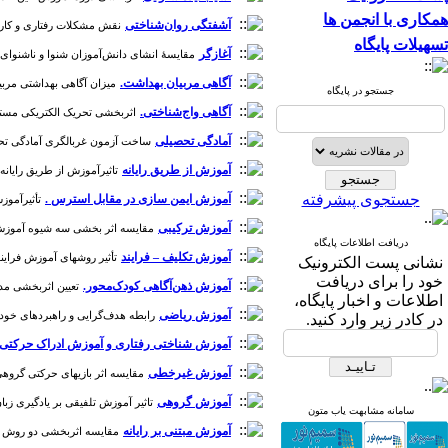
همکاری با انجمن ها
آشفتگی ‌‌روان‌‌شناختی
نقش مشکلات‌ رفتاری و کارکردها
تسهیلات پایگاه
آغازگر
مقایسۀ انشای دانش‌آموزان شنوا و ناشنوای پایۀ پنج
آگاهی مربیان بهداشت.
میزان آگاهی بهداشتی مربیان ب
جستجو در پایگاه
آگاهی واج‌شناختی.
اثربخشی تحریک الکتریکی مستقیم فراجمجمه ای (tDCS) بر آگاهی واج شناختی کودکا
آمادگی تحصیلی
ساخت آزمون غربالگری آمادگی تحصیلی کودکان ۶ سال
آموزش از طریق رایانه
تاثیرآموزش از طریق رایانه بر 
جستجوی پیشرفته
آموزش ایمن سازی در مقابل استرس .
تأثیرآموزش
آموزش ترکیبی
مقایسه اثر بخشی سه شیوه آموزش مستق
دریافت اطلاعات پایگاه
آموزش تکلیف – فرایند
تأثیر روشهای آموزش فرایند و
نشانی پست الکترونیک
خود را برای دریافت
آموزش ذهن‌آگاهی کودک‌‌‌محور.
تعیین اثربخشی مداخ
اطلاعات و اخبار پایگاه،
آموزش ریاضی
رابطه هدف‌گرایی و راهبردهای خودتنظیم
در کادر زیر وارد کنید.
آموزش شناختی رفتاری و آموزش ادراک حرکتی.
آموزش غیرخطی
مقایسه اثر بازیهای حرکتی گروهی و
آموزش گروهی
تاثیر آموزش تلفیقی بر یادگیری زبان ا
سامانه مشابهت یاب متون
آموزش مبتنی بر رایانه
مقایسه اثربخشی دو روش آموز