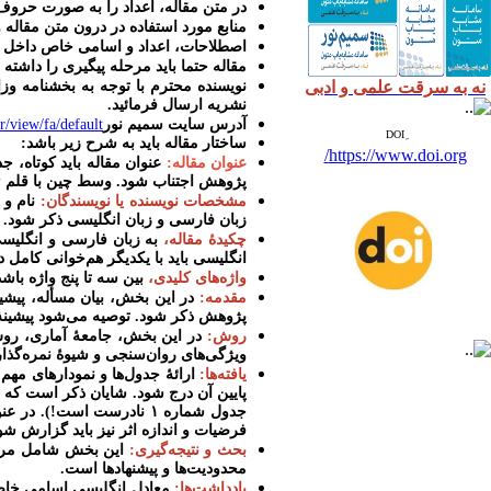
در متن مقاله، اعداد را به صورت حروف (برای مثال، 
منابع مورد استفاده
در درون متن مقاله
و
اصطلاحات، اعداد و اسامی خاص داخل مت
مقاله حتما باید مرحله پیگیری را داشته 
نه به سرقت علمی و ادبی
نویسنده محترم
با توجه به بخشنامه وز
نشریه ارسال فرمائید
.
آدرس سایت سمیم نور
/view/fa/default
ساختار مقاله باید به شرح زیر باشد:
https://www.doi.org/
عنوان مقاله:
عنوان مقاله باید کوتاه، 
پژوهش اجتناب شود. وسط چین با قلم ۱۴ ضخیم
مشخصات نویسنده یا نویسندگان:
نام و 
زبان فارسی و زبان انگلیسی ذکر شود.
چکیدۀ مقاله،
به زبان فارسی و انگلیسی (حداکثر ۲۵۰ کلمه) شامل زمینه و هدف، روش 
انگلیسی باید با یکدیگر هم‌خوانی کامل داشته باشند. (
واژه‌های کلیدی
،
بین سه تا پنج واژه باش
مقدمه:
در این بخش، بیان مسأله، پیشی
پژوهش ذکر شود. توصیه می‌شود پیشینۀ 
روش:
در این بخش، جامعۀ آماری، روش
ویژگی‌های روان‌سنجی و شیوۀ نمره‌گذار
یافته‌ها:
ارائۀ جدول‌ها و نمودارهای مهم 
پایین
آن
درج
شود
جدول شماره ۱ نادرست است!). در عنوان
فرضیات و اندازه اثر نیز باید گزارش شو
بحث و نتیجه‌گیری:
این بخش شامل مروری 
محدودیت‌ها و پیشنهادها است.
یادداشت‌ها:
معادل انگلیسی اسامی خاص 