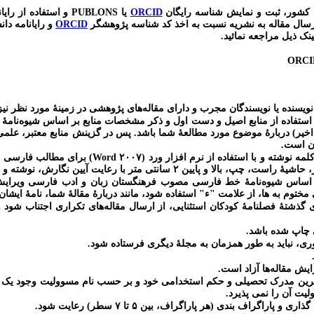
 کشور، ثبت و نمایش شناسه رایگان
ORCID
یا
PUBLONS
و استفاده از رایا
سال مقاله به نشریه نسبت به اخذ کد شناسه پژوهشگر
ORCID
و رایانامه دان
ینک ذیل مراجعه نمائید
.
ORCI
 نویسنده یا نویسندگان مجرب و دارای مقاله‌های پژوهشی در زمینۀ مورد نظر نی
استفاده از منابع اصیل و دست اول و ذکر مشخصات منابع بر اساس شیوه‌نامۀ 
ان است.
Word ۲۰۰۷
) برای مطالب فارسی ب
ر اساس
شیوه‌نامۀ خط فارسی
مصوب فرهنگستان زبان و ادب فارسی ویرایش و ت
 مختوم به ها، از علامت "ء" استفاده شود، مانند دربارۀ مقالۀ شما، نامۀ ایشان 
ی گذشتۀ فصلنامۀ کودکان استثنایی، از ارسال مقاله‌های تکراری اجتناب شود 
ی چاپ شده باشد.
ری، نباید به طور همزمان به مجلۀ دیگری فرستاده شود.
یش مقاله‌ها آزاد است.
 مدرک تحصیلی و حکم استخدامی خود و بر حسب نام مسوولیت وجود یک مولف 
یت آن را نمی پذیرد.
اگراف بندی (هر پاراگراف، بین ۵ تا ۷ سطر) رعایت شود.