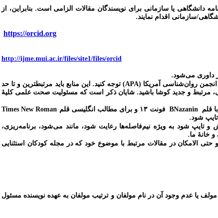
نامه دانشگاهی یا سازمانی برای نویسندگان مقالات الزامی است. بنابراین، از
شگاهی/سازمانی اقدام نمایند.
https://orcid.org
http://ijme.mui.ac.ir/files/site1/files/orcid
ز داوری می‌شود.
انجمن روان‌شناسی آمریکا (
APA
) توجه کنید. این منابع باید مرتبط‏ترین و تا حد
.
شایان ذکر است که مسئولیت صحت علمی کلیۀ
ا قلم
BNazanin
فونت ۱۳ و برای مطالب انگلیسی قلم
Times New Roman
ایپ شود به ویژه نیم‌فاصله‌ها رعایت شود، مانند می‌شود، برنامه‌ریزی،
و خانۀ ما.
و حتی الامکان در مقالات مرتبط با موضوع خود که در مجله کودکان استثنایی
یا عدم وجود آن در نام مولفان و ترتیب مولفان به عهده نویسنده مسئول