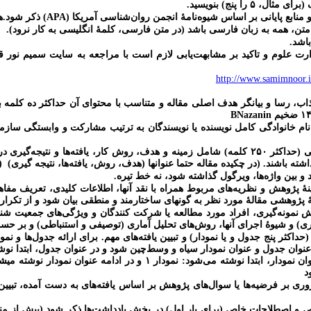
۵ را پنج) بنویسید
.
منابع پایانی
بر اساس شیوه‌نامۀ انجمن روان‌شناسی آمریکا (
APA
) ذکر شود.هم
ن، همه به زبان فارسی باشد (در متن فارسی، کلمۀ انگلیسی به کار نرود).
باشد.
ارت علوم و تاکید بر مشابهت‌یابی لازم است با مراجعه به سایت سمیم نور 
http://www.samimnoor.ir
جذاب، رسا و بیانگر هدف اصلی مقاله و متناسب با محتوای آن حداکثر ده کلمه
BNazanin
نام خانوادگی کامل نویسنده یا نویسندگان به ترتیب مشارکت و وابستگی سازما
کار، یافته‌ها و نتیجه‌گیری
در
در چکیده مقاله حتما عنوانها (هدف، روش، یافته‌ها، نتیجه گیری) (objective, method, Resulte, conclusion)
د و بین واژه‌ها، ویرگول گذاشته شود، نه خط تیره.
نۀ پژوهش و نظریه‌های مربوط همراه با نقد آنها، اطلاعات کلیدی، تعریف مف
پژوهشی مقالۀ مورد نظر به گونه‏ای ساختارمند و منطقی بیان شود و از تکرار
 نمونه‌گیری، افراد مورد مطالعه یا شرکت کنندگان و ویژگی‌های جمعیت ش
ی) و شیوۀ اجرای آنها، روش‌های تحلیل آماری (توصیفی و استنباطی) و بر حسب
(حداکثر پنج جدول و یا نمودار) و تبیین یافته‌های مهم. برای ارائه جدول‌ها 
نمودار
د
بر فرضیه‌ها یا سوال‌های پژوهش بر اساس یافته‌های به دست آمده، تبیین و تفسی
و اصطلاحات خاص (برای بار اول) در بخش یادداشت‌ها ذکر شود (پیش از منا