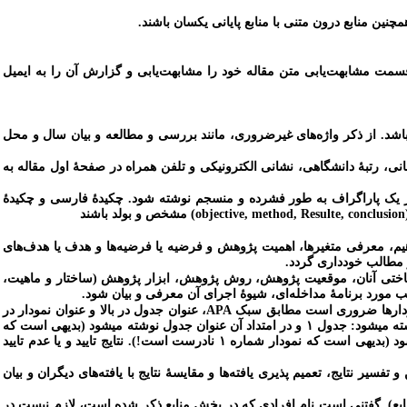
چنین منابع درون متنی با منابع پایانی یکسان باشند.
قسمت مشابهت‌یابی متن مقاله خود را مشابهت‌یابی و گزارش آن را به ایمیل
 باشد. از ذکر واژه‌های غیرضروری، مانند بررسی و مطالعه و بیان سال و محل
نی، رتبۀ دانشگاهی، نشانی الکترونیکی و تلفن همراه در صفحۀ اول مقاله به
 یک پاراگراف
به طور فشرده و منسجم نوشته شود. چکیدۀ فارسی و چکیدۀ
مشخص و بولد باشند
اهیم، معرفی متغیرها، اهمیت پژوهش و فرضیه یا فرضیه‌ها و هدف یا هدف‌های
 مطالب خودداری گردد.
ناختی آنان، موقعیت پژوهش، روش پژوهش، ابزار پژوهش (ساختار و ماهیت،
 مورد برنامۀ مداخله‌ای، شیوۀ اجرای آن معرفی و بیان شود.
و نمودارها ضروری است مطابق سبک
APA
،
عنوان
جدول
در
بالا
و
عنوان نمودار
در
. شایان ذکر است که عنوان جدول و عنوان نمودار سیاه و وسط‌چین شود و در عنوان جدول، ابتدا نوشته می‏شود: جدول ۱ و در امتداد آن عنوان جدول نوشته می‏شود (بدیهی است که
، ابتدا نوشته می‌شود: نمودار ۱ و در ادامه عنوان نمودار نوشته می‏شود (بدیهی است که نمودار شماره ۱ نادرست است!). نتایج تایید و یا عدم تایید
ر نتایج، تعمیم پذیری یافته‌ها و مقایسۀ نتایج با یافته‌های دیگران و بیان
بع). گفتنی است نام افرادی که در بخش منابع ذکر شده است، لازم نیست در