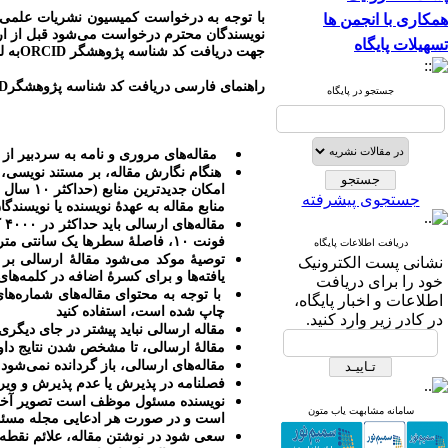
با توجه به درخواست کمیسیون نشریات علمی
همکاری با انجمن ها
نویسندگان محترم درخواست می‌شود قبل از ار
تسهیلات پایگاه
جهت دریافت کد شناسه پژوهشگر
ORCID
به ل
راهنمای فارسی دریافت کد شناسه پژوهشگر
D
جستجو در پایگاه
مقاله‌های مروری و نامه به سردبیر از
هنگام نگارش مقاله، بر مستند نویسی، 
امکان جدیدترین منابع (حداکثر ۱۰ سال اخیر) دربارۀ موضوع مورد مطالعۀ شما باشد. پس در گزینش منابع معتبر، علمی، مرتبط و جدید کوشا باشید
جستجوی پیشرفته
منابع مقاله به عهدۀ نویسنده یا نویسندگ
مقاله‌های ارسالی باید حداکثر در ۴۰۰۰ کلمه نوشته و با استفاده از نرم افزار ورد (
فونت ۱۰، فاصلۀ سطرها یک سانتی متر، حاشیۀ راست، چپ، بالا و پایین ۲ سانتی متر با رعایت آیین نگارش، نوشته و تایپ شود.
دریافت اطلاعات پایگاه
توصیۀ موکد می‌شود مقالۀ ارسالی ب
نشانی پست الکترونیک
یافته‌ها و برای کسرۀ اضافه در کلمه‌های
خود را برای دریافت
با توجه به محتوای مقاله‌های شماره‌ها
اطلاعات و اخبار پایگاه،
چاپ شده است، استفاده کنید
در کادر زیر وارد کنید.
مقاله ارسالی نباید پیشتر در جای دیگر
مقالۀ ارسالی، تا مشخص شدن نتایج داو
مقاله‌های ارسالی، باز گردانده نمی‌شود.
فصلنامه در پذیرش یا عدم پذیرش و ویرا
نویسنده مسئول موظف است تصویر آخرین
سامانه مشابهت یاب متون
است و در صورت هر ادعایی مجله مسئول
سعی شود در نوشتن مقاله، علائم نقطه گذاری و پار