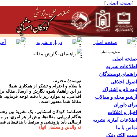
[
صفحه اصلی
]
بخش‌های اصلی
راهنمای نگارش مقاله
صفحه اصلی
اطلاعات نشریه
راهنمای نویسندگان
نویسند
ۀ
محترم،
اصول اخلاقی
با سلام و احترام و تشکر از همکاری شما؛
ثبت نام و اشتراک
در این راهنما، شیوه نگارش و ارسال مقاله ب
اقدامی، به موارد زیر با دقت توجه فرمایید.
شا
آرشیو مجله و مقالات
مقالۀ شما معذور است.
برای داوران
فصلنامۀ کودکان استثنایی، یک نشریۀ بین رشت
اخبار و اعلانات
هنگام ارزیابی مقاله‌ها، بیش از هر امری، بر 
اطلاعات آماری نشریه
ارسالی باید پژوهشی و مرتبط با هدف‌های فصلن
تماس با ما
نه والدین و معلمان آنها)
پست الکترونیک