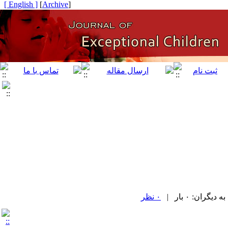
[ English ]
]
Archive
[
ران: ۰ بار |
۰ نظر