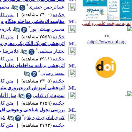
*
عبدالرحمن خضری
،
محمو
چکیده
(۲۴۰۰ مشاهده)
|
متن کامل 
مقایسه اثربخشی مداخله بهنگام و مد
نه به سرقت علمی و ادبی
*
محسن بهشتی پور
،
نادره 
چکیده
(۲۵۵۹ مشاهده)
|
متن کامل 
https://www.doi.org/
اثربخشی تحریک الکتریکی مغزی بر 
*
بختیار مسلمی
،
غلامرضا چل
چکیده
(۳۹۱۱ مشاهده)
|
متن کامل 
اثربخشی برنامه مداخله‌ای تعامل هم
*
سعید رضایی
چکیده
(۳۳۰۵ مشاهده)
|
متن کامل 
اثربخشی آموزش فرزندپروری مثبت 
سمیه ترک لادانی
،
سارا آقاب
چکیده
(۳۱۵۹ مشاهده)
|
متن کامل 
بررسی تحول شناختی و هوشی افراد 
*
کبری اباذری قره بلاغ
،
کوث
چکیده
(۲۷۹۳ مشاهده)
|
متن کامل 