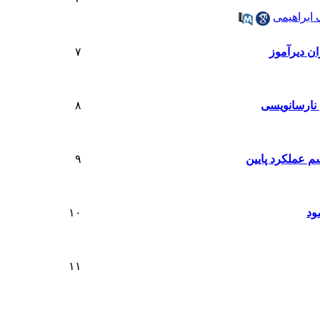
 ابراهیمی
ان دیرآموز
۷
 نارسانویسی
۸
سم عملکرد پایین
۹
ود
۱۰
۱۱