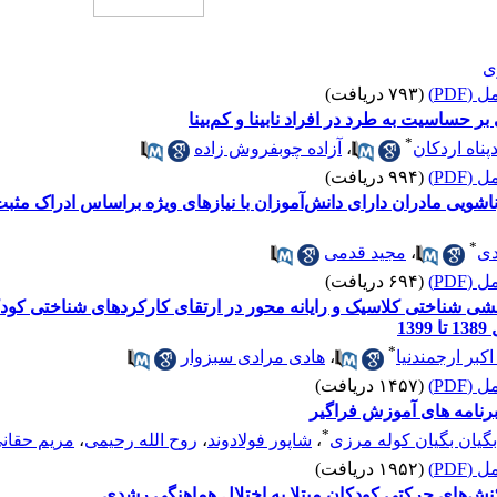
ی
(PDF)
(۷۹۳ دریافت)
حساسیت به طرد در افراد نابینا و کم‌بینا
*
ناه اردکان
،
آزاده چوبفروش زاده
(PDF)
(۹۹۴ دریافت)
ویی مادران دارای دانش‌آموزان با نیازهای ویژه بر‌اساس ادراک مثب
*
دی
،
مجید قدمی
(PDF)
(۶۹۴ دریافت)
شی شناختی کلاسیک و رایانه محور در ارتقای کارکرد‌های شناختی کودکا
1
*
کبر ارجمندنیا
،
هادی مرادی سبزوار
(PDF)
(۱۴۵۷ دریافت)
رنامه های آموزش فراگیر
*
گیان بگیان کوله مرزی
،
شاپور فولادوند
،
روح الله رحیمی
،
مریم حقان
(PDF)
(۱۹۵۲ دریافت)
 کنش‌های حرکتی کودکان مبتلا به اختلال هماهنگی رشدی