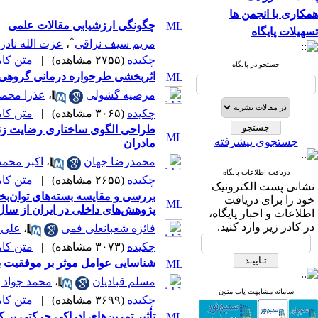
همکاری با انجمن ها
چگونگی ارزشیابی مقالات علمی
تسهیلات پایگاه
*
مریم سیف نراقی
،
عزت الله نادر
چکیده
(۲۷۵۵ مشاهده)
|
متن کامل 
جستجو در پایگاه
اثربخشی طرحواره درمانی گروهی بر 
مرضیه گشولی
،
عذرا محمدپ
چکیده
(۳۰۶۵ مشاهده)
|
متن کامل 
طراحی الگوی ساختاری رضایت زناش
جستجوی پیشرفته
مادران
محمدرضا جهان
،
اکبر محم
دریافت اطلاعات پایگاه
چکیده
(۲۶۵۵ مشاهده)
|
متن کامل 
نشانی پست الکترونیک
بررسی و مقایسه بسته‌های توان‌بخ
خود را برای دریافت
پژوهش‌های داخلی در ایران از سال 1389 تا 399
اطلاعات و اخبار پایگاه،
در کادر زیر وارد کنید.
فائزه شعبانعلی فمی
،
علی ا
چکیده
(۳۰۷۳ مشاهده)
|
متن کامل 
شناسایی عوامل موثر بر موفقیت ب
مسلم قبادیان
،
محمد جواد ب
سامانه مشابهت یاب متون
چکیده
(۳۶۹۹ مشاهده)
|
متن کامل 
تأثیر تمرین‌های ادراکی حرکتی بر