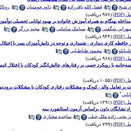
د شیخ
،
فضل الله باقرزاده
،
داود حومنیان
،
روناک
(PDF)
(۹۷۶ دریافت)
اخله بهنگام به همراه آموزش خانواده بر بهبود توانایی تحصیلی نوآموز
سهرابی شگفتی
،
سیامک سامانی
،
مجید برزگر
(PDF)
(۹۴۴ دریافت)
حافظه کاری دیداری - شنیداری و توجه در دانش‌آموزان پسر با اختلال
بیانلو
،
محمود طباطبایی
(PDF)
(۹۶۸ دریافت)
ه‌جانبه با رویکرد حسی بر رفتارهای چالش‌انگیز کودکان با اختلال اتی
(PDF)
(۱۰۵۵ دریافت)
بر تعامل والد - کودک و مشکلات رفتاری کودکان با مشکلات برون‌نم
*
ابایی
(PDF)
(۱۲۹۱ دریافت)
نشانگان داون بر‌اساس آزمون استانفورد بینه
ر یحیی زاده ملک خیلی
،
ساجده مختاری
(PDF)
(۷۹۹ دریافت)