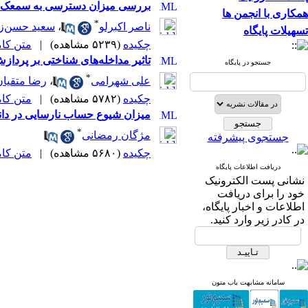
بررسی میزان دسترسی به سمعک و ا
همکاری با انجمن ها
*
ناصر اکبرلو
،
سعید حسن‌زا
تسهیلات پایگاه
چکیده
(۵۲۳۹ مشاهده)
|
متن کامل 
تاثیر مداخله‌های شناختی بر پرداز
جستجو در پایگاه
*
علی شهرامی
،
رضا متقیان
چکیده
(۵۷۸۲ مشاهده)
|
متن کامل 
میزان شیوع حساب نارسایی در دانش
*
مژگان رمضانی
جستجوی پیشرفته
چکیده
(۵۶۸۰ مشاهده)
|
متن کامل 
دریافت اطلاعات پایگاه
نشانی پست الکترونیک
خود را برای دریافت
اطلاعات و اخبار پایگاه،
در کادر زیر وارد کنید.
سامانه مشابهت یاب متون