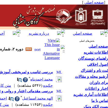
[
صفحه اصلی
]
بخش‌های اصلی
صفحه اصلی
دوره ۲، شماره ۳ - ( پاییز ۱۳۸۱ ۱۳۸۱ )
اطلاعات نشریه
راهنمای نویسندگان
اصول اخلاقی
ثبت نام و اشتراک
بررسی تناسب و ثمربخشی آموزش‌های 
آرشیو مجله و مقالات
*
محمد احمدپناه
برای داوران
چکیده
(۵۳۴۶ مشاهده)
|
متن کامل 
اخبار و اعلانات
بررسی مقدماتی اعتبار و روایی و تع
اطلاعات آماری نشریه
*
الهه محمد اسماعیل
،
احمد 
تماس با ما
چکیده
(۱۱۴۵۴ مشاهده)
|
متن کامل
پست الکترونیک