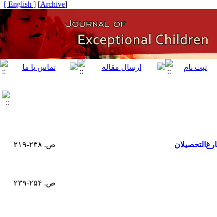
[ English ]
]
Archive
[
رغ‌التحصیلان
ص. ۲۳۸-۲۱۹
ص. ۲۵۴-۲۳۹