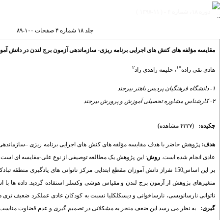
دوره ۱۸، شماره ۴ - ( ۱۱-۱۳۹۷ )
جلد ۱۸ شماره ۴ صفحات ۱۰۰-۸۹
مقایسه مؤلفه های کنش های اجرایی برنامه ریزی- سازماندهی آزمون برج لندن در دانش آموزان
۲
۱
*
هادی تقی زاده
،
حلیمه زاهدی راد
۱- دانشگاه فرهنگیان پردیس باهنر بیرجند
۲- کارشناس مشاوره تحصیلی آموزش و پرورش بیرجند
چکیده:
(۴۳۲۷ مشاهده)
هدف:
پژوهش حاضر با هدف مقایسه مؤلفه های کنش های اجرایی برنامه ریزی
–
سازماندهی 
عادی انجام شده است.
روش
: این پژوهش یک مطالعه توصیفی از نوع علی-مقایسه ای است. ج
متغیرهای پژوهش از آزمون برج لندن و مقیاس هوشی وکسلر استفاده گردید. داده ها با است
ناتوانی نارسانویسی، نارساخوانی و دیسکلکلیا نسبت به کودکان عادی عملکرد ضعیف تری در
گیری:
به نظر می رسد این ضعف منجر به مشکلاتی در تصمیم گیری و عدم قضاوت مناسب، م