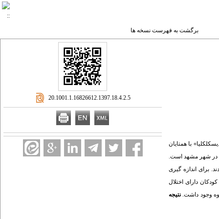
برگشت به فهرست نسخه ها
‎ 20.1001.1.16826612.1397.18.4.2.5
سکلکلیا» با همتایان
ری در شهر مشهد است.
خاب و با 42 نفر از دانش آموزان عادی مقایسه شدند. برای اندازه گیری
ودکان دارای اختلال
وه وجود داشت.
نتیجه