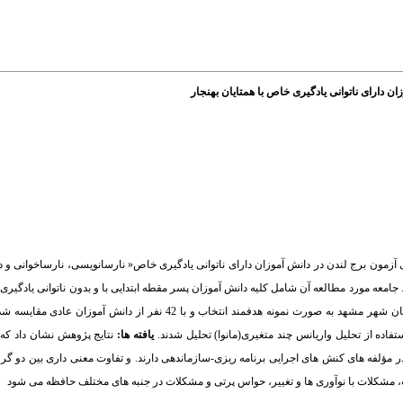
 دارای ناتوانی یادگیری خاص با همتایان بهنجار
آزمون برج لندن در دانش آموزان دارای ناتوانی یادگیری خاص« نارسانویسی، نارساخوانی و دی
امعه مورد مطالعه آن شامل کلیه دانش آموزان پسر مقطه ابتدایی با و بدون ناتوانی یادگی
بر این اساس150 نفراز دانش آموزان مقطع ابتدایی مرکز ناتوانی های یادگیری منطقه تبادکان شهر مشهد به صورت نمونه هدفمند انت
فاده از تحلیل واریانس چند متغیری(مانوا) تحلیل شدند.
یافته ها:
نتایج پژوهش نشان داد که ک
 مؤلفه های کنش های اجرایی برنامه ریزی-سازماندهی دارند. و تفاوت معنی داری بین دو گر
شکلات با نوآوری ها و تغییر، حواس پرتی و مشکلات در جنبه های مختلف حافظه می شود