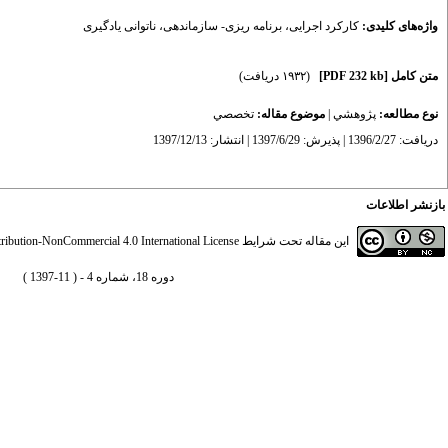
واژه‌های کلیدی:
کارکرد اجرایی
،
برنامه ریزی- سازماندهی
،
ناتوانی یادگیری
متن کامل
[PDF 232 kb]
(۱۹۳۲ دریافت)
نوع مطالعه:
پژوهشي
|
موضوع مقاله:
تخصصي
دریافت: 1396/2/27 | پذیرش: 1397/6/29 | انتشار: 1397/12/13
بازنشر اطلاعات
این مقاله تحت شرایط
ibution-NonCommercial 4.0 International License
دوره 18، شماره 4 - ( 11-1397 )