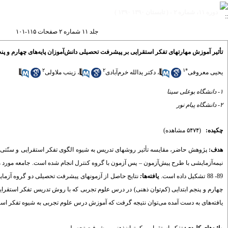
دوره ۱۱، شماره ۲ - ( تابستان ۱۳۹۰ ۱۳۹۰ )
جلد ۱۱ شماره ۲ صفحات ۱۱۵-۱۰۱
تأثیر آموزش مهارتهای تفکر استقرایی بر پیشرفت تحصیلی دانش‌آموزان پایه‌های چهارم و پنج
۲
۲
۱
*
یحیی معروفی
،
دکتر یدالله خرم‌آبادی
،
زینب ملا‌ولی
۱- دانشگاه بوعلی سینا
۲- دانشگاه پیام نور
چکیده:
(۵۴۷۴ مشاهده)
هدف:
پژوهش حاضر، مقایسه تأثیر روشهای تدریس به شیوه الگوی تفکر استقرایی و سنّتی 
89- 88 تشکیل داده است.
یافته‌ها
:
نتایج حاصل از آزمونهای پیشرفت تحصیلی دو گروه آزمایش
چهارم و پنجم ابتدایی (کم‌توان ذهنی) در درس علوم تجربی که با روش تدریس تفکر استقرا
یافته‌های به دست آمده می‌توان نتیجه گرفت که آموزش درس علوم تجربی به شیوه تفکر استق