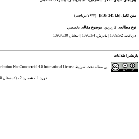
واژه‌های کلیدی:
تفکر استقرایی
،
کم‌توان‌ذهنی
،
پیشرفت تحصیلی
متن کامل
[PDF 241 kb]
(۷۶۴۴ دریافت)
نوع مطالعه:
كاربردي
|
موضوع مقاله:
تخصصي
دریافت: 1389/5/2 | پذیرش: 1390/3/4 | انتشار: 1390/6/30
بازنشر اطلاعات
این مقاله تحت شرایط
ibution-NonCommercial 4.0 International License
دوره 11، شماره 2 - ( تابستان 1390 1390 )